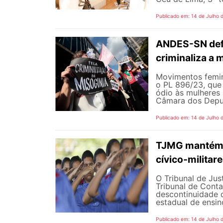
Publicado em: 14 de Julho 
ANDES-SN defe
criminaliza a 
Movimentos femin
o PL 896/23, que 
ódio às mulheres
Câmara dos Deputa
Publicado em: 14 de Julho 
TJMG mantém d
cívico-militar
O Tribunal de Ju
Tribunal de Cont
descontinuidade d
estadual de ensin
Publicado em: 14 de Julho 