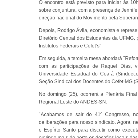
O encontro está previsto para iniciar às 1
sobre conjuntura, com a presença de Jennife
direção nacional do Movimento pela Soberan
Depois, Rodrigo Ávila, economista e represe
Diretório Central dos Estudantes da UFMG, 
Institutos Federais e Cefet’s"
Em seguida, a terceira mesa abordará "Refor
com as participações de Raquel Dias, v
Universidade Estadual do Ceará (Sinduece 
Seção Sindical dos Docentes do Cefet-MG (S
No domingo (25), ocorrerá a Plenária Final
Regional Leste do ANDES-SN.
"Acabamos de sair do 41º Congresso, no
deliberações para nosso sindicato. Agora, n
e Espírito Santo para discutir como executa
ouvindo mais de perto os desafios locais da