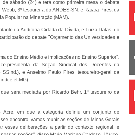
0h de sábado (24) e terá como primeira mesa o debate
r Webb, 3º tesoureira do ANDES-SN, e Raiara Pires, da
ia Popular na Mineração (MAM).
ntante da Auditoria Cidadã da Dívida, e Luiza Datas, do
participarão do debate "Orçamento das Universidades e
ma do Ensino Médio e implicações no Ensino Superior",
ice-presidenta da Seção Sindical dos Docentes da
SSind.), e Anselmo Paulo Pires, tesoureiro-geral da
indcefet-MG).
 que será mediada por Ricardo Behr, 1º tesoureiro da
 Acre, em que a categoria definiu um conjunto de
esse encontro, vamos reunir as seções de Minas Gerais
r essas deliberações a partir do contexto regional, e
s nossas seções", disse Mario Mariano Cardoso, 1º vice-