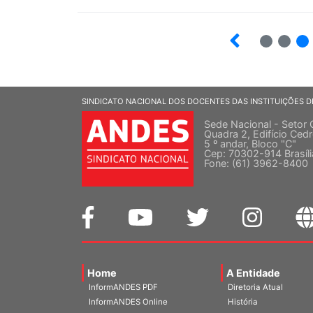
2
3
SINDICATO NACIONAL DOS DOCENTES DAS INSTITUIÇÕES D
Sede Nacional - Setor 
Quadra 2, Edifício Cedr
5 º andar, Bloco "C"
Cep: 70302-914 Brasíl
Fone: (61) 3962-8400
Home
A Entidade
InformANDES PDF
Diretoria Atual
InformANDES Online
História