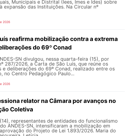
uais, Municipais e Distrital (Iees, Imes e Ides) sobre
à expansão das Instituições. Na Circular nº
de 2026
uís reafirma mobilização contra a extrema
 deliberações do 69º Conad
NDES-SN divulgou, nessa quarta-feira (15), por
nº 287/2026, a Carta de São Luís, que reúne os
s e deliberações do 69º Conad, realizado entre os
ho, no Centro Pedagógico Paulo...
de 2026
siona relator na Câmara por avanços no
ção Coletiva
 (14), representantes de entidades do funcionalismo
o do ANDES-SN, intensificaram a mobilização em
a aprovação do Projeto de Lei 1.893/2026. Maria do
soureira, Letícia...