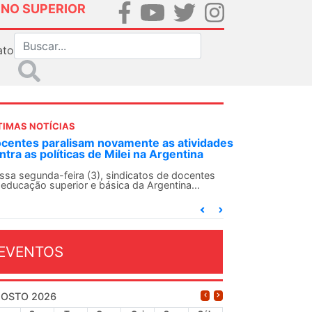
INO SUPERIOR
ato
TIMAS NOTÍCIAS
des
ANDES-SN convoca docentes para Dia de
Solidariedade Internacionalista com Cuba em
13 de agosto
O ANDES-SN conclama suas seções sindicais e o
conjunto da categoria docente a construírem, no
dia...
EVENTOS
OSTO 2026