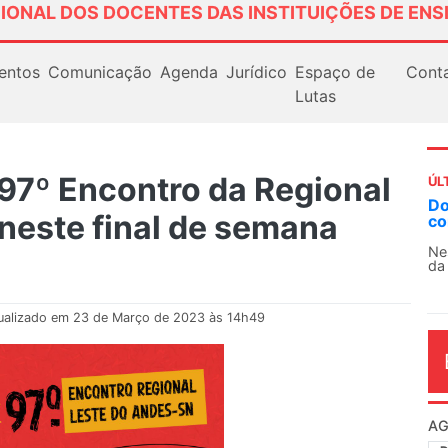
IONAL DOS DOCENTES DAS INSTITUIÇÕES DE ENS
entos
Comunicação
Agenda
Jurídico
Espaço de
Cont
Lutas
97º Encontro da Regional
ÚL
Docentes paralisam novamente as ativida
este final de semana
contra as políticas de Milei na Argentina
Nessa segunda-feira (3), sindicatos de docentes
da educação superior e básica da Argentina...
ualizado em 23 de Março de 2023 às 14h49
AG