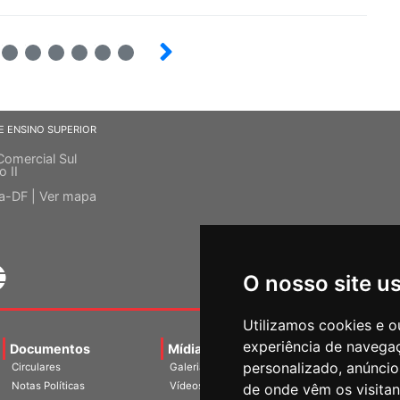
4
5
6
7
8
9
E ENSINO SUPERIOR
Comercial Sul
o II
ia-DF |
Ver mapa
O nosso site u
Utilizamos cookies e o
experiência de navega
Documentos
Mídias
Agenda
Notíci
personalizado, anúncios
Circulares
Galerias
Notas Políticas
Vídeos
de onde vêm os visitan