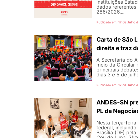
Instituições Estad
dados referentes 
286/2026,...
Publicado em: 17 de Julho 
Carta de São L
direita e traz
A Secretaria do A
meio da Circular 
principais debate
dias 3 e 5 de jul
Publicado em: 17 de Julho 
ANDES-SN pres
PL da Negocia
Nesta terça-feira
federal, incluind
Brasília (DF) pel
Céu de Lima, 3ª te