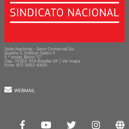
Sede Nacional - Setor Comercial Sul
Quadra 2, Edifício Cedro II
5 º andar, Bloco "C"
Cep: 70302-914 Brasília-DF |
Ver mapa
Fone: (61) 3962-8400
WEBMAIL