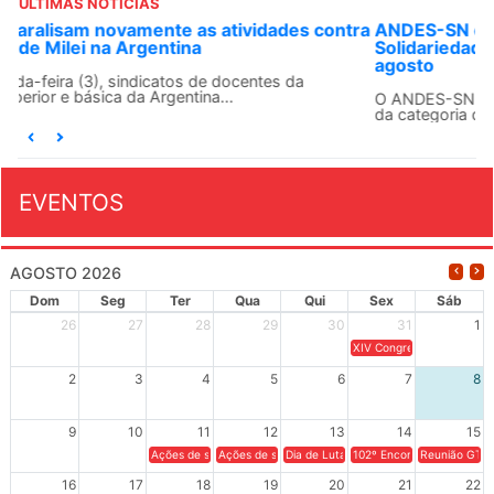
ÚLTIMAS NOTÍCIAS
ANDES-SN convoca docentes para Dia de
Solidariedade Internacionalista com Cuba em 13 de
agosto
O ANDES-SN conclama suas seções sindicais e o conjunto
da categoria docente a construírem, no dia...
EVENTOS
AGOSTO 2026
Dom
Seg
Ter
Qua
Qui
Sex
Sáb
26
27
28
29
30
31
1
XIV Congresso Brasileiro 
2
3
4
5
6
7
8
9
10
11
12
13
14
15
Ações de solidariedade a Cuba no Rio Grande do Sul - 100 anos 
Ações de solidariedade a Cuba no Rio Grande do Su
Dia de Luta em Defesa de Cuba e da S
102º Encontro da Regional
Reunião GTPE