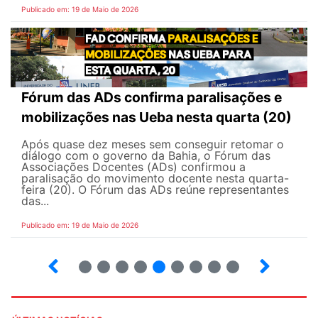
Publicado em: 19 de Maio de 2026
Fórum das ADs confirma paralisações e
mobilizações nas Ueba nesta quarta (20)
Após quase dez meses sem conseguir retomar o
diálogo com o governo da Bahia, o Fórum das
Associações Docentes (ADs) confirmou a
paralisação do movimento docente nesta quarta-
feira (20). O Fórum das ADs reúne representantes
das...
Publicado em: 19 de Maio de 2026
5
6
7
8
9
10
12
13