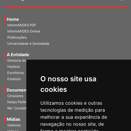
Home
InformANDES PDF
InformANDES Online
Publicações
Universidade e Sociedade
A Entidade
Diretoria Atual
História
O nosso site usa
Escritórios
Estatuto
cookies
Documentos
Circulares
Utilizamos cookies e outras
Notas Políticas
tecnologias de medição para
Rel. Conad/Congresso
melhorar a sua experiência de
navegação no nosso site, de
Mídias
Galerias