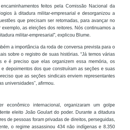
s encaminhamentos feitos pela Comissão Nacional da
ogios à ditadura militar-empresarial e desorganizou a
questões que precisam ser retomadas, para avançar no
r exemplo, as eleições dos reitores. Nós continuamos a
ditadura militar-empresarial”, explicou Blume.
mbém a importância da roda de conversa prevista para o
ais sobre o registro de suas histórias. “Já temos várias
s e é preciso que elas organizem essa memória, os
s e depoimentos dos que construíram as seções e suas
reciso que as seções sindicais enviem representantes
s universidades", afirmou.
der econômico internacional, organizaram um golpe
idente eleito João Goulart do poder. Durante a ditadura
ares de pessoas foram privadas de direitos, perseguidas,
mente, o regime assassinou 434 não indígenas e 8.350