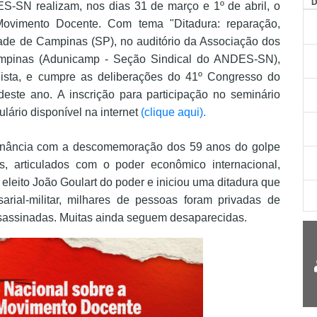
AG
-SN realizam, nos dias 31 de março e 1º de abril, o
Movimento Docente. Com tema "Ditadura: reparação,
dade de Campinas (SP), no auditório da Associação dos
mpinas (Adunicamp - Seção Sindical do ANDES-SN),
lista, e cumpre as deliberações do 41º Congresso do
 deste ano.
A inscrição para participação no seminário
mulário disponível na internet
(clique aqui).
sonância com a descomemoração dos 59 anos do golpe
vis, articulados com o poder econômico internacional,
 eleito João Goulart do poder e iniciou uma ditadura que
rial-militar, milhares de pessoas foram privadas de
assassinadas. Muitas ainda seguem desaparecidas.