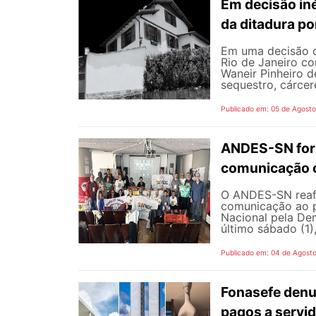
Em decisão iné
da ditadura p
Em uma decisão co
Rio de Janeiro c
Waneir Pinheiro 
sequestro, cárcere
Publicado em: 05 de Agost
ANDES-SN fort
comunicação c
O ANDES-SN reafi
comunicação ao p
Nacional pela De
último sábado (1),
Publicado em: 04 de Agost
Fonasefe denu
pagos a servi