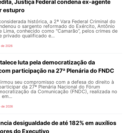
dita, Justiça Federal condena ex-agente
or estupro
nsiderada histórica, a 2ª Vara Federal Criminal do
ondenou o sargento reformado do Exército, Antônio
de Lima, conhecido como "Camarão”, pelos crimes de
 privado qualificado e...
o de 2026
alece luta pela democratização da
om participação na 27ª Plenária do FNDC
rmou seu compromisso com a defesa do direito à
articipar da 27ª Plenária Nacional do Fórum
mocratização da Comunicação (FNDC), realizada no
 em...
o de 2026
ncia desigualdade de até 182% em auxílios
dores do Executivo