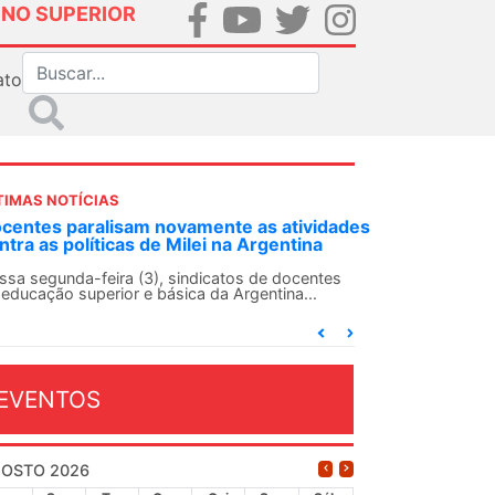
INO SUPERIOR
ato
TIMAS NOTÍCIAS
DES-SN convoca docentes para Dia de
lidariedade Internacionalista com Cuba em
 de agosto
ANDES-SN conclama suas seções sindicais e o
njunto da categoria docente a construírem, no
...
EVENTOS