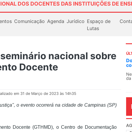
IONAL DOS DOCENTES DAS INSTITUIÇÕES DE ENS
entos
Comunicação
Agenda
Jurídico
Espaço de
Cont
Lutas
seminário nacional sobre
ÚL
AN
ento Docente
So
13
O 
co
dia
alizado em 31 de Março de 2023 às 14h35
ustiça", o evento ocorrerá na cidade de Campinas (SP)
imento Docente (GTHMD), o Centro de Documentação