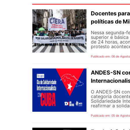
Docentes para
políticas de Mi
Nessa segunda-fe
superior e básica
de 24 horas, aco
protesto aconteceu
Publicado em: 06 de Agost
ANDES-SN conv
Internacional
O ANDES-SN concl
categoria docente
Solidariedade Int
reafirmar a solida
Publicado em: 05 de Agost