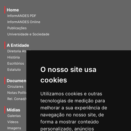
Home
InformANDES PDF
InformANDES Online
Publicações
Universidade e Sociedade
A Entidade
Diretoria Atual
História
Escritórios
O nosso site usa
Estatuto
cookies
Documentos
Circulares
Notas Políticas
Utilizamos cookies e outras
Rel. Conad/Congresso
tecnologias de medição para
melhorar a sua experiência de
Mídias
navegação no nosso site, de
Galerias
forma a mostrar conteúdo
Vídeos
personalizado, anúncios
Imagens