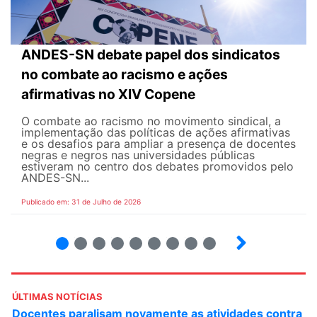
ANDES-SN debate papel dos sindicatos
no combate ao racismo e ações
afirmativas no XIV Copene
O combate ao racismo no movimento sindical, a
implementação das políticas de ações afirmativas
e os desafios para ampliar a presença de docentes
negras e negros nas universidades públicas
estiveram no centro dos debates promovidos pelo
ANDES-SN...
Publicado em: 31 de Julho de 2026
2
3
4
5
6
7
8
9
ÚLTIMAS NOTÍCIAS
 contra
ANDES-SN convoca docentes para Dia de