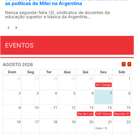
Solidariedade Internacionalista com Cuba em 13 
agosto
O ANDES-SN conclama suas seções sindicais e o conjun
da categoria docente a construírem, no dia...
EVENTOS
AGOSTO 2026
Dom
Seg
Ter
Qua
Qui
Sex
Sáb
26
27
28
29
30
31
1
XIV Congresso Brasileiro 
2
3
4
5
6
7
8
9
10
11
12
13
14
15
Dia de Luta em Defesa de Cuba e da S
102º Encontro da Regional
Reunião GTPE
16
17
18
19
20
21
22
mais +3