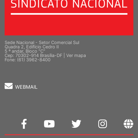
Sede Nacional - Setor Comercial Sul
Quadra 2, Edifício Cedro II
5 º andar, Bloco "C"
Cep: 70302-914 Brasília-DF |
Ver mapa
Fone: (61) 3962-8400
WEBMAIL