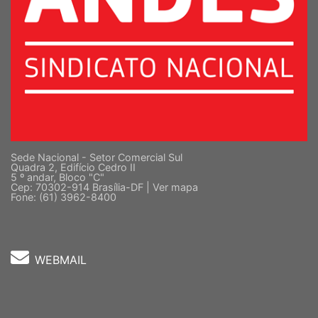
Sede Nacional - Setor Comercial Sul
Quadra 2, Edifício Cedro II
5 º andar, Bloco "C"
Cep: 70302-914 Brasília-DF |
Ver mapa
Fone: (61) 3962-8400
WEBMAIL