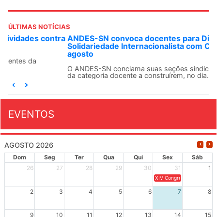
ÚLTIMAS NOTÍCIAS
ANDES-SN convoca docentes para Dia de
Solidariedade Internacionalista com Cuba em 13 de
agosto
O ANDES-SN conclama suas seções sindicais e o conjunto
da categoria docente a construírem, no dia...
EVENTOS
AGOSTO 2026
Dom
Seg
Ter
Qua
Qui
Sex
Sáb
26
27
28
29
30
31
1
XIV Congresso Brasileiro 
2
3
4
5
6
7
8