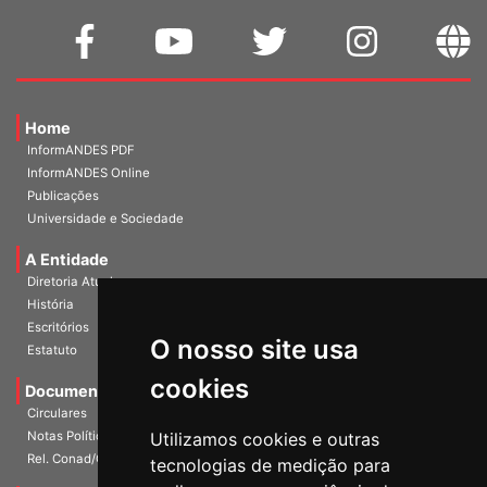
Home
InformANDES PDF
InformANDES Online
Publicações
Universidade e Sociedade
A Entidade
Diretoria Atual
História
O nosso site usa
Escritórios
Estatuto
cookies
Documentos
Circulares
Utilizamos cookies e outras
Notas Políticas
tecnologias de medição para
Rel. Conad/Congresso