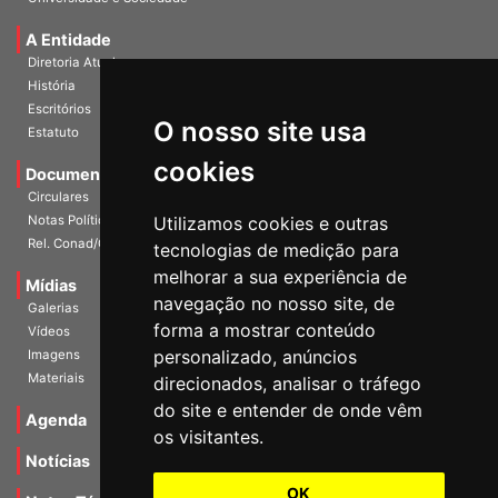
Universidade e Sociedade
A Entidade
Diretoria Atual
História
O nosso site usa
Escritórios
Estatuto
cookies
Documentos
Circulares
Utilizamos cookies e outras
Notas Políticas
tecnologias de medição para
Rel. Conad/Congresso
melhorar a sua experiência de
navegação no nosso site, de
Mídias
Galerias
forma a mostrar conteúdo
Vídeos
personalizado, anúncios
Imagens
direcionados, analisar o tráfego
Materiais
do site e entender de onde vêm
os visitantes.
Agenda
Notícias
OK