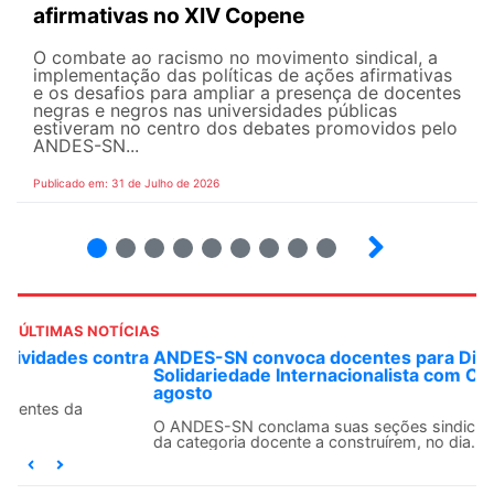
afirmativas no XIV Copene
O combate ao racismo no movimento sindical, a
implementação das políticas de ações afirmativas
e os desafios para ampliar a presença de docentes
negras e negros nas universidades públicas
estiveram no centro dos debates promovidos pelo
ANDES-SN...
Publicado em: 31 de Julho de 2026
2
3
4
5
6
7
8
9
ÚLTIMAS NOTÍCIAS
ANDES-SN convoca docentes para Dia de
Solidariedade Internacionalista com Cuba em 13 de
agosto
O ANDES-SN conclama suas seções sindicais e o conjunto
da categoria docente a construírem, no dia...