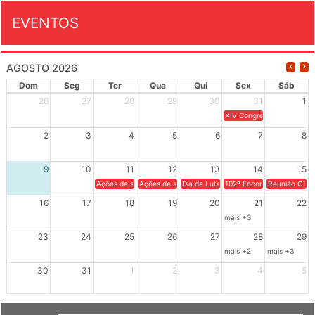
EVENTOS
AGOSTO 2026
Dom
Seg
Ter
Qua
Qui
Sex
Sáb
26
27
28
29
30
31
1
XIV Congresso Brasileiro 
2
3
4
5
6
7
8
9
10
11
12
13
14
15
Ações de solidariedade a Cuba no Rio Grande do Sul - 100 anos 
Ações de solidariedade a Cuba no Rio Grande do Su
Dia de Luta em Defesa de Cuba e da S
102º Encontro da Regional
Reunião GTPE
16
17
18
19
20
21
22
mais +3
23
24
25
26
27
28
29
mais +2
mais +3
30
31
1
2
3
4
5