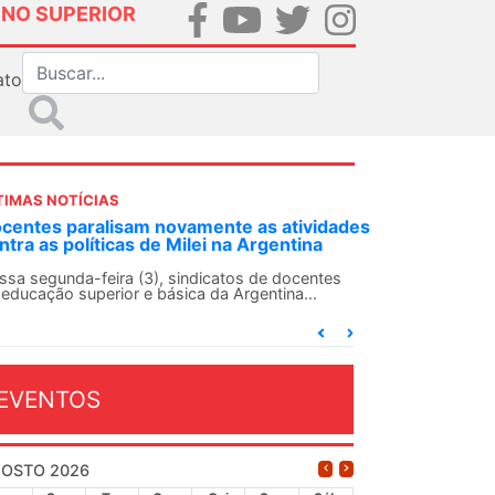
INO SUPERIOR
ato
TIMAS NOTÍCIAS
DES-SN convoca docentes para Dia de
lidariedade Internacionalista com Cuba em
 de agosto
ANDES-SN conclama suas seções sindicais e o
njunto da categoria docente a construírem, no
...
EVENTOS