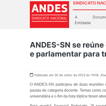
SINDICATO NAC
A
Docum
Entidade
ANDES-SN se reúne 
e parlamentar para t
Publicado em 30 de Junho de 2023 às 11h18.
Atu
O ANDES-SN participou de duas reuniões nest
pautas da categoria docente. Temas como con
universitária e o fim da lista tríplice foram a
Pela manhã, Francieli Rebelatto, 2ª sec