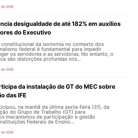
o de 2026
ncia desigualdade de até 182% em auxílios
dores do Executivo
o constitucional da isonomia no contexto dos
onalismo federal é fundamental para impedir
teger os servidores e as servidoras. No entanto, o
ica são distorções profundas nos...
o de 2026
icipa da instalação de GT do MEC sobre
o das IFE
ipou, na manhã da última sexta-feira (31), da
ação do Grupo de Trabalho (GT) para
s mecanismos de participação e gestão
nstituições Federais de Ensino...
o de 2026