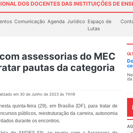
IONAL DOS DOCENTES DAS INSTITUIÇÕES DE ENS
entos
Comunicação
Agenda
Jurídico
Espaço de
Cont
Lutas
com assessorias do MEC
ÚL
AN
ratar pautas da categoria
So
13
O 
co
dia
alizado em 30 de Junho de 2023 às 11h19
a quinta-feira (29), em Brasília (DF), para tratar de
cursos públicos, reestruturação da carreira, autonomia
bordados durante os encontros.
retária do ANDES-SN, se reuniu com a Assessora de