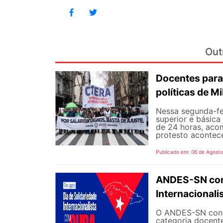
Out
Docentes para
políticas de Mi
Nessa segunda-fe
superior e básica
de 24 horas, aco
protesto aconteceu
Publicado em: 06 de Agost
ANDES-SN conv
Internacional
O ANDES-SN concl
categoria docente