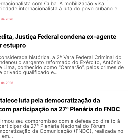
ernacionalista com Cuba. A mobilização visa
riedade internacionalista à luta do povo cubano e...
o de 2026
dita, Justiça Federal condena ex-agente
or estupro
nsiderada histórica, a 2ª Vara Federal Criminal do
ondenou o sargento reformado do Exército, Antônio
de Lima, conhecido como "Camarão”, pelos crimes de
 privado qualificado e...
o de 2026
alece luta pela democratização da
om participação na 27ª Plenária do FNDC
rmou seu compromisso com a defesa do direito à
articipar da 27ª Plenária Nacional do Fórum
mocratização da Comunicação (FNDC), realizada no
 em...