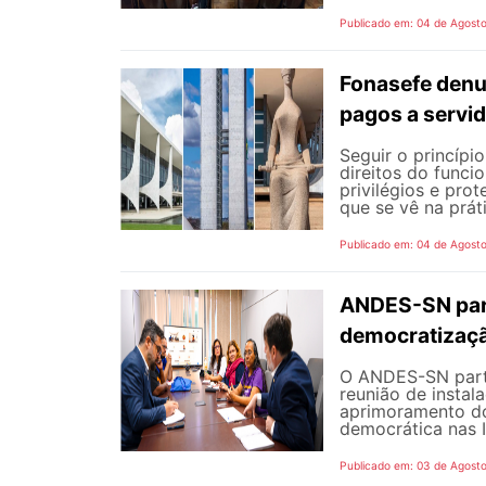
Publicado em: 04 de Agost
Fonasefe denu
pagos a servi
Seguir o princípi
direitos do funci
privilégios e pro
que se vê na prát
Publicado em: 04 de Agost
ANDES-SN part
democratizaçã
O ANDES-SN partic
reunião de instal
aprimoramento do
democrática nas I
Publicado em: 03 de Agost