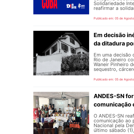
Solidariedade Int
reafirmar a solida
Publicado em: 05 de Agost
Em decisão iné
da ditadura p
Em uma decisão co
Rio de Janeiro c
Waneir Pinheiro 
sequestro, cárcere
Publicado em: 05 de Agost
ANDES-SN fort
comunicação c
O ANDES-SN reafi
comunicação ao p
Nacional pela De
último sábado (1),