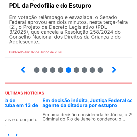
PDL da Pedofilia e do Estupro
Em votação relâmpago e esvaziada, o Senado
Federal aprovou em dois minutos, nesta terça-feira
(2), o Projeto de Decreto Legislativo (PDL
3/2025), que cancela a Resolução 258/2024 do
Conselho Nacional dos Direitos da Criança e do
Adolescente...
Publicado em: 02 de Junho de 2026
3
4
5
6
7
8
9
10
ÚLTIMAS NOTÍCIAS
Em decisão inédita, Justiça Federal condena ex-
agente da ditadura por estupro
Em uma decisão considerada histórica, a 2ª Vara Federal
Criminal do Rio de Janeiro condenou o...