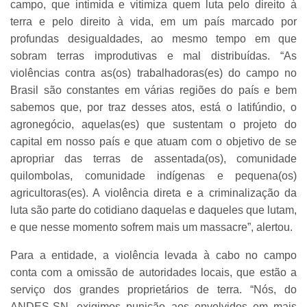
campo, que intimida e vitimiza quem luta pelo direito à
terra e pelo direito à vida, em um país marcado por
profundas desigualdades, ao mesmo tempo em que
sobram terras improdutivas e mal distribuídas. “As
violências contra as(os) trabalhadoras(es) do campo no
Brasil são constantes em várias regiões do país e bem
sabemos que, por traz desses atos, está o latifúndio, o
agronegócio, aquelas(es) que sustentam o projeto do
capital em nosso país e que atuam com o objetivo de se
apropriar das terras de assentada(os), comunidade
quilombolas, comunidade indígenas e pequena(os)
agricultoras(es). A violência direta e a criminalização da
luta são parte do cotidiano daquelas e daqueles que lutam,
e que nesse momento sofrem mais um massacre”, alertou.
Para a entidade, a violência levada à cabo no campo
conta com a omissão de autoridades locais, que estão a
serviço dos grandes proprietários de terra. “Nós, do
ANDES-SN, exigimos punição aos envolvidos em mais