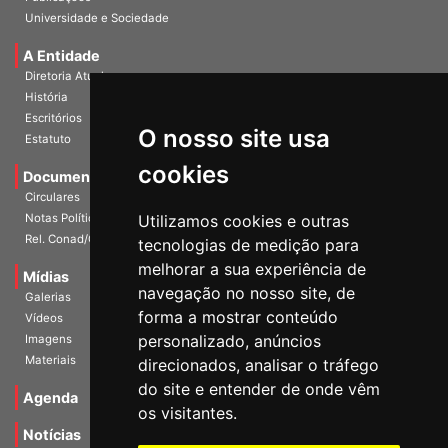
Universidade e Sociedade
A Entidade
Diretoria Atual
História
Escritórios
Estatuto
O nosso site usa
Documentos
cookies
Circulares
Notas Políticas
Utilizamos cookies e outras
Rel. Conad/Congresso
tecnologias de medição para
Mídias
melhorar a sua experiência de
Galerias
navegação no nosso site, de
Vídeos
forma a mostrar conteúdo
Imagens
personalizado, anúncios
Materiais
direcionados, analisar o tráfego
Agenda
do site e entender de onde vêm
os visitantes.
Notícias