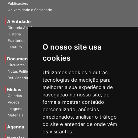
InformANDES Online
Publicações
Universidade e Sociedade
A Entidade
Diretoria Atual
História
O nosso site usa
Escritórios
Estatuto
cookies
Documentos
Circulares
Utilizamos cookies e outras
Notas Políticas
tecnologias de medição para
Rel. Conad/Congresso
melhorar a sua experiência de
navegação no nosso site, de
Mídias
Galerias
forma a mostrar conteúdo
Vídeos
personalizado, anúncios
Imagens
direcionados, analisar o tráfego
Materiais
do site e entender de onde vêm
os visitantes.
Agenda