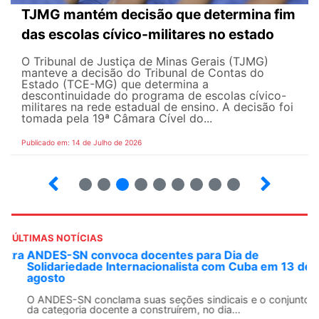
TJMG mantém decisão que determina fim
das escolas cívico-militares no estado
O Tribunal de Justiça de Minas Gerais (TJMG)
manteve a decisão do Tribunal de Contas do
Estado (TCE-MG) que determina a
descontinuidade do programa de escolas cívico-
militares na rede estadual de ensino. A decisão foi
tomada pela 19ª Câmara Cível do...
Publicado em: 14 de Julho de 2026
2
3
4
5
6
7
8
9
ÚLTIMAS NOTÍCIAS
ANDES-SN convoca docentes para Dia de
Solidariedade Internacionalista com Cuba em 13 de
agosto
O ANDES-SN conclama suas seções sindicais e o conjunto
da categoria docente a construírem, no dia...