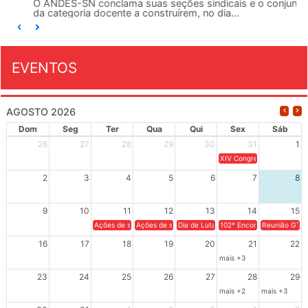
O ANDES-SN conclama suas seções sindicais e o conjunto
da categoria docente a construírem, no dia...
EVENTOS
AGOSTO 2026
Dom
Seg
Ter
Qua
Qui
Sex
Sáb
26
27
28
29
30
31
1
XIV Congresso Brasileiro 
2
3
4
5
6
7
8
9
10
11
12
13
14
15
Ações de solidariedade a Cuba no Rio Grande do Sul - 100 anos 
Ações de solidariedade a Cuba no Rio Grande do Su
Dia de Luta em Defesa de Cuba e da S
102º Encontro da Regional
Reunião GTPE
16
17
18
19
20
21
22
mais +3
23
24
25
26
27
28
29
mais +2
mais +3