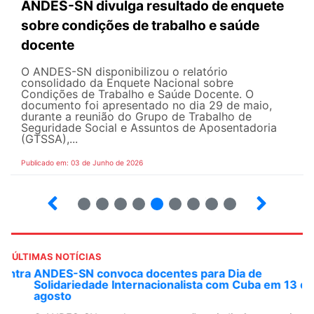
ANDES-SN divulga resultado de enquete
sobre condições de trabalho e saúde
docente
O ANDES-SN disponibilizou o relatório
consolidado da Enquete Nacional sobre
Condições de Trabalho e Saúde Docente. O
documento foi apresentado no dia 29 de maio,
durante a reunião do Grupo de Trabalho de
Seguridade Social e Assuntos de Aposentadoria
(GTSSA),...
Publicado em: 03 de Junho de 2026
3
4
5
6
7
8
9
10
ÚLTIMAS NOTÍCIAS
ANDES-SN convoca docentes para Dia de
Solidariedade Internacionalista com Cuba em 13 de
agosto