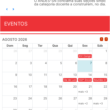
O ANDES-SN conclama suas seções sindicais e o conjunto
da categoria docente a construírem, no dia...
EVENTOS
AGOSTO 2026
Dom
Seg
Ter
Qua
Qui
Sex
Sáb
26
27
28
29
30
31
1
XIV Congresso Brasileiro 
2
3
4
5
6
7
8
9
10
11
12
13
14
15
Dia de Luta em Defesa de Cuba e da S
102º Encontro da Regional
Reunião GTPE
16
17
18
19
20
21
22
mais +3
23
24
25
26
27
28
29
mais +2
mais +3