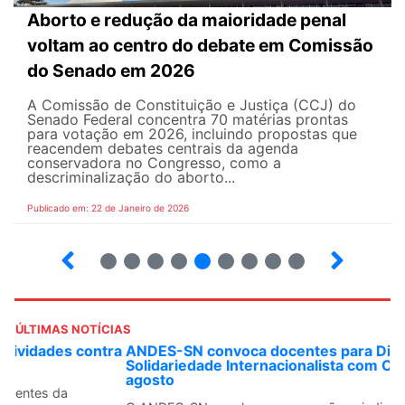
Aborto e redução da maioridade penal
voltam ao centro do debate em Comissão
do Senado em 2026
A Comissão de Constituição e Justiça (CCJ) do
Senado Federal concentra 70 matérias prontas
para votação em 2026, incluindo propostas que
reacendem debates centrais da agenda
conservadora no Congresso, como a
descriminalização do aborto...
Publicado em: 22 de Janeiro de 2026
20
21
22
23
24
25
26
27
28
ÚLTIMAS NOTÍCIAS
ANDES-SN convoca docentes para Dia de
Solidariedade Internacionalista com Cuba em 13 de
agosto