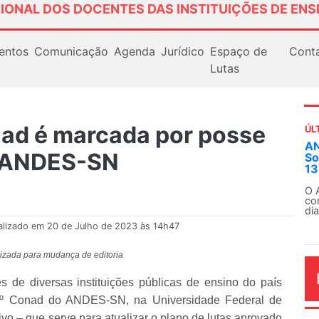
IONAL DOS DOCENTES DAS INSTITUIÇÕES DE ENS
entos
Comunicação
Agenda
Jurídico
Espaço de
Cont
Lutas
nad é marcada por posse
ÚL
Em
o ANDES-SN
ex
Em
Fe
alizado em 20 de Julho de 2023 às 14h47
alizada para mudança de editoria
s de diversas instituições públicas de ensino do país
 66º Conad do ANDES-SN, na Universidade Federal de
AG
o – que serve para atualizar o plano de lutas aprovado