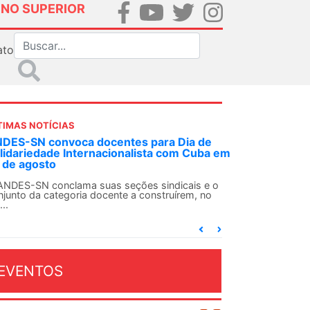
INO SUPERIOR
ato
TIMAS NOTÍCIAS
 decisão inédita, Justiça Federal condena
-agente da ditadura por estupro
 uma decisão considerada histórica, a 2ª Vara
deral Criminal do Rio de Janeiro condenou o...
EVENTOS
OSTO 2026