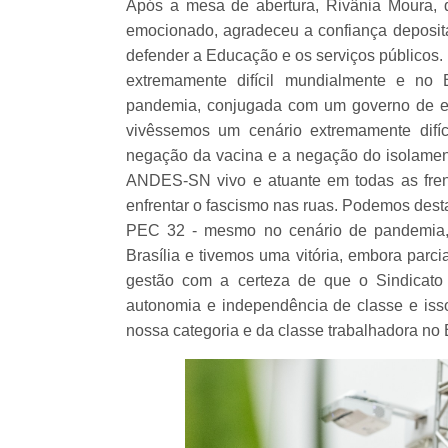
Após a mesa de abertura, Rivânia Moura, 
emocionado, agradeceu a confiança deposita
defender a Educação e os serviços público
extremamente difícil mundialmente e no 
pandemia, conjugada com um governo de extr
vivêssemos um cenário extremamente difíc
negação da vacina e a negação do isolament
ANDES-SN vivo e atuante em todas as fren
enfrentar o fascismo nas ruas. Podemos dest
PEC 32 - mesmo no cenário de pandemia,
Brasília e tivemos uma vitória, embora parc
gestão com a certeza de que o Sindicato 
autonomia e independência de classe e iss
nossa categoria e da classe trabalhadora no B