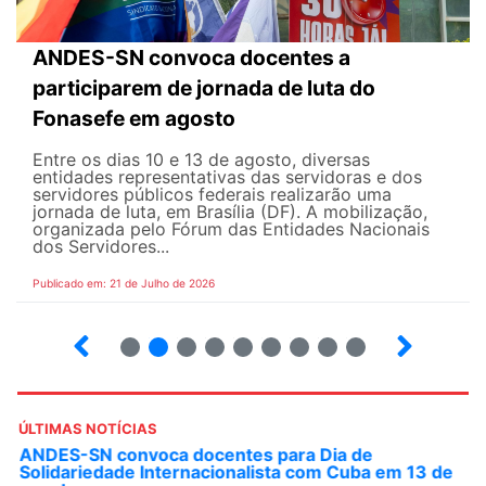
ANDES-SN convoca docentes a
participarem de jornada de luta do
Fonasefe em agosto
Entre os dias 10 e 13 de agosto, diversas
entidades representativas das servidoras e dos
servidores públicos federais realizarão uma
jornada de luta, em Brasília (DF). A mobilização,
organizada pelo Fórum das Entidades Nacionais
dos Servidores...
Publicado em: 21 de Julho de 2026
2
3
4
5
6
7
8
9
ÚLTIMAS NOTÍCIAS
ANDES-SN convoca docentes para Dia de
Solidariedade Internacionalista com Cuba em 13 de