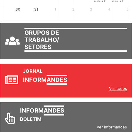
mais +2
mais +3
30
31
1
2
3
4
5
GRUPOS DE
TRABALHO/
SETORES
JORNAL
INFORM
ANDES
Ver todos
INFORM
ANDES
BOLETIM
Ver Informandes