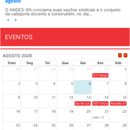
agosto
O ANDES-SN conclama suas seções sindicais e o conjunto
da categoria docente a construírem, no dia...
EVENTOS
AGOSTO 2026
Dom
Seg
Ter
Qua
Qui
Sex
Sáb
26
27
28
29
30
31
1
XIV Congresso Brasileiro 
2
3
4
5
6
7
8
9
10
11
12
13
14
15
Dia de Luta em Defesa de Cuba e da S
102º Encontro da Regional
Reunião GTPE
16
17
18
19
20
21
22
mais +3
23
24
25
26
27
28
29