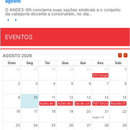
agosto
O ANDES-SN conclama suas seções sindicais e o conjunto
da categoria docente a construírem, no dia...
EVENTOS
AGOSTO 2026
Dom
Seg
Ter
Qua
Qui
Sex
Sáb
26
27
28
29
30
31
1
XIV Congresso Brasileiro 
2
3
4
5
6
7
8
9
10
11
12
13
14
15
Ações de solidariedade a Cuba no Rio Grande do Sul - 100 anos 
Ações de solidariedade a Cuba no Rio Grande do Su
Dia de Luta em Defesa de Cuba e da S
102º Encontro da Regional
Reunião GTPE
16
17
18
19
20
21
22
mais +3
23
24
25
26
27
28
29