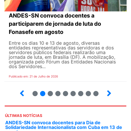
ANDES-SN convoca docentes a
participarem de jornada de luta do
Fonasefe em agosto
Entre os dias 10 e 13 de agosto, diversas
entidades representativas das servidoras e dos
servidores públicos federais realizarão uma
jornada de luta, em Brasília (DF). A mobilização,
organizada pelo Fórum das Entidades Nacionais
dos Servidores...
Publicado em: 21 de Julho de 2026
2
3
4
5
6
7
8
9
ÚLTIMAS NOTÍCIAS
ANDES-SN convoca docentes para Dia de
Solidariedade Internacionalista com Cuba em 13 de