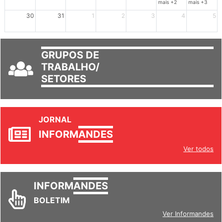
mais +2
mais +3
30
31
1
2
3
4
5
GRUPOS DE
TRABALHO/
SETORES
JORNAL
INFORM
ANDES
Ver todos
INFORM
ANDES
BOLETIM
Ver Informandes