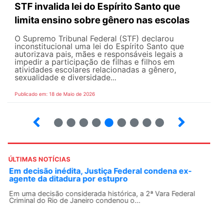
STF invalida lei do Espírito Santo que
limita ensino sobre gênero nas escolas
O Supremo Tribunal Federal (STF) declarou
inconstitucional uma lei do Espírito Santo que
autorizava pais, mães e responsáveis legais ​​a
impedir a participação de filhas e filhos em
atividades escolares relacionadas a gênero,
sexualidade e diversidade...
Publicado em: 18 de Maio de 2026
5
6
7
8
9
10
12
13
ÚLTIMAS NOTÍCIAS
Em decisão inédita, Justiça Federal condena ex-
agente da ditadura por estupro
Em uma decisão considerada histórica, a 2ª Vara Federal
Criminal do Rio de Janeiro condenou o...