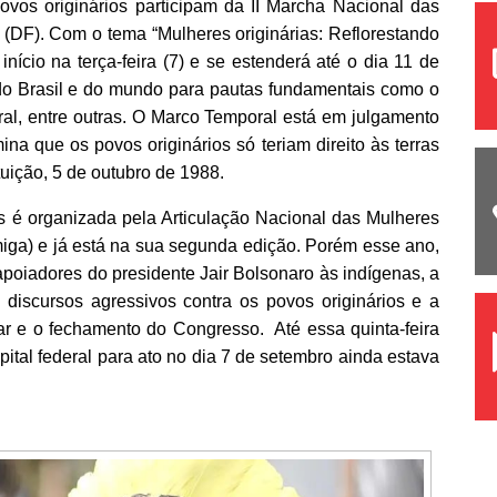
vos originários participam da II Marcha Nacional das
(DF). Com o tema “Mulheres originárias: Reflorestando
início na terça-feira (7) e se estenderá até o dia 11 de
o Brasil e do mundo para pautas fundamentais como o
al, entre outras. O Marco Temporal está em julgamento
na que os povos originários só teriam direito às terras
ição, 5 de outubro de 1988.
as
é organizada pela Articulação Nacional das Mulheres
iga) e já está na sua segunda edição. Porém esse ano,
apoiadores do presidente Jair Bolsonaro
às indígenas,
a
discursos agressivos contra os povos originários e a
tar e o fechamento do Congresso. Até essa quinta-feira
apital federal para ato no dia 7 de setembro ainda estava