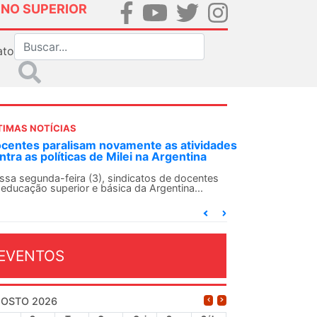
INO SUPERIOR
ato
TIMAS NOTÍCIAS
DES-SN convoca docentes para Dia de
lidariedade Internacionalista com Cuba em
 de agosto
ANDES-SN conclama suas seções sindicais e o
njunto da categoria docente a construírem, no
...
EVENTOS