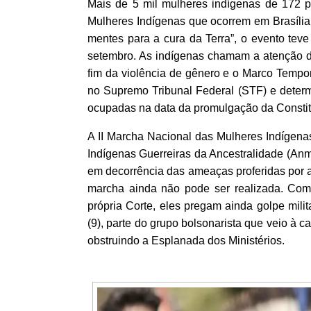
Mais de 5 mil mulheres indígenas de 172 po
Mulheres Indígenas que ocorrem em Brasília 
mentes para a cura da Terra”, o evento teve 
setembro. As indígenas chamam a atenção d
fim da violência de gênero e o Marco Tempor
no Supremo Tribunal Federal (STF) e determi
ocupadas na data da promulgação da Constitu
A II Marcha Nacional das Mulheres Indígen
Indígenas Guerreiras da Ancestralidade (Anm
em decorrência das ameaças proferidas por 
marcha ainda não pode ser realizada. Com 
própria Corte, eles pregam ainda golpe mili
(9), parte do grupo bolsonarista que veio à c
obstruindo a Esplanada dos Ministérios.