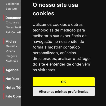
O nosso site usa
Escritórios
Estatuto
cookies
Documentos
Circulares
Utilizamos cookies e outras
Notas Políticas
tecnologias de medição para
Rel. Conad/Congresso
melhorar a sua experiência de
navegação no nosso site, de
Mídias
Galerias
forma a mostrar conteúdo
Vídeos
personalizado, anúncios
Imagens
direcionados, analisar o tráfego
Materiais
do site e entender de onde vêm
os visitantes.
Agenda
Notícias
OK
Notas Técnicas
Alterar as minhas preferências
Fale Conocsco
MANTIDO POR Camaleão Soft