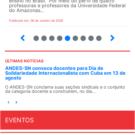
ensino no Brasil. Por meio do perfil de quatro
professoras e professores da Universidade Federal
do Amazonas...
Publicado em: 06 de Janeiro de 2026
22
23
24
25
26
27
28
29
30
ÚLTIMAS NOTÍCIAS
ANDES-SN convoca docentes para Dia de
Solidariedade Internacionalista com Cuba em 13 de
agosto
O ANDES-SN conclama suas seções sindicais e o conjunto
da categoria docente a construírem, no dia...
EVENTOS