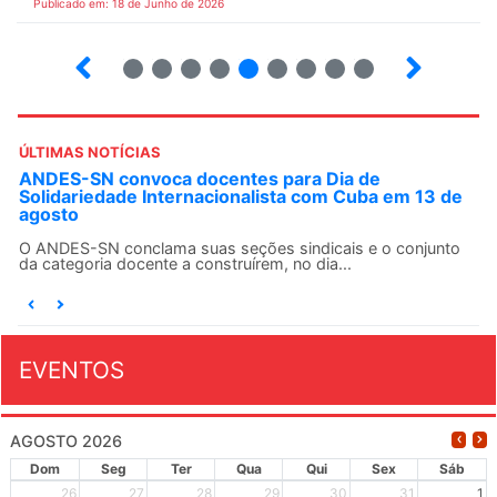
Publicado em: 18 de Junho de 2026
2
3
4
5
6
7
8
9
10
ÚLTIMAS NOTÍCIAS
ANDES-SN convoca docentes para Dia de
Solidariedade Internacionalista com Cuba em 13 de
agosto
O ANDES-SN conclama suas seções sindicais e o conjunto
da categoria docente a construírem, no dia...
EVENTOS
AGOSTO 2026
Dom
Seg
Ter
Qua
Qui
Sex
Sáb
26
27
28
29
30
31
1