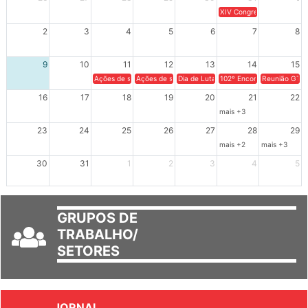
XIV Congresso Brasileiro 
2
3
4
5
6
7
8
9
10
11
12
13
14
15
Ações de solidariedade a Cuba no Rio Grande do Sul - 100 anos 
Ações de solidariedade a Cuba no Rio Grande do Su
Dia de Luta em Defesa de Cuba e da S
102º Encontro da Regional
Reunião GTPE
16
17
18
19
20
21
22
mais +3
23
24
25
26
27
28
29
mais +2
mais +3
30
31
1
2
3
4
5
GRUPOS DE
TRABALHO/
SETORES
JORNAL