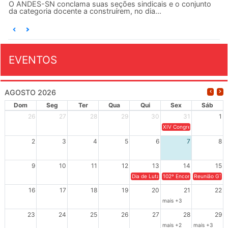
O ANDES-SN conclama suas seções sindicais e o conjunto
da categoria docente a construírem, no dia...
EVENTOS
AGOSTO 2026
Dom
Seg
Ter
Qua
Qui
Sex
Sáb
26
27
28
29
30
31
1
XIV Congresso Brasileiro 
2
3
4
5
6
7
8
9
10
11
12
13
14
15
Dia de Luta em Defesa de Cuba e da S
102º Encontro da Regional
Reunião GTPE
16
17
18
19
20
21
22
mais +3
23
24
25
26
27
28
29
mais +2
mais +3