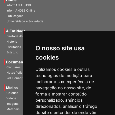
InformANDES PDF
InformANDES Online
Publicações
Universidade e Sociedade
A Entidade
Diretoria Atual
História
O nosso site usa
Escritórios
Estatuto
cookies
Documentos
Circulares
Utilizamos cookies e outras
Notas Políticas
tecnologias de medição para
Rel. Conad/Congresso
melhorar a sua experiência de
navegação no nosso site, de
Mídias
Galerias
forma a mostrar conteúdo
Vídeos
personalizado, anúncios
Imagens
direcionados, analisar o tráfego
Materiais
do site e entender de onde vêm