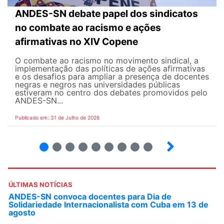
ANDES-SN debate papel dos sindicatos
no combate ao racismo e ações
afirmativas no XIV Copene
O combate ao racismo no movimento sindical, a
implementação das políticas de ações afirmativas
e os desafios para ampliar a presença de docentes
negras e negros nas universidades públicas
estiveram no centro dos debates promovidos pelo
ANDES-SN...
Publicado em: 31 de Julho de 2026
2
3
4
5
6
7
8
9
ÚLTIMAS NOTÍCIAS
ANDES-SN convoca docentes para Dia de
Solidariedade Internacionalista com Cuba em 13 de
agosto