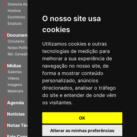
Diretoria Atual
História
O nosso site usa
Escritórios
Estatuto
cookies
Documentos
Circulares
Utilizamos cookies e outras
Notas Políticas
tecnologias de medição para
Rel. Conad/Congresso
melhorar a sua experiência de
navegação no nosso site, de
Mídias
Galerias
forma a mostrar conteúdo
Vídeos
personalizado, anúncios
Imagens
direcionados, analisar o tráfego
Materiais
do site e entender de onde vêm
os visitantes.
Agenda
Notícias
OK
Notas Técnicas
Alterar as minhas preferências
Fale Conocsco