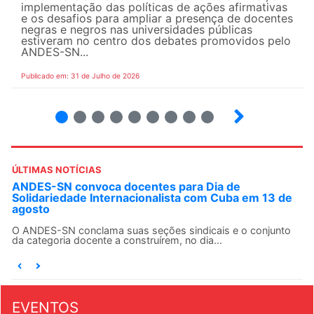
implementação das políticas de ações afirmativas
e os desafios para ampliar a presença de docentes
negras e negros nas universidades públicas
estiveram no centro dos debates promovidos pelo
ANDES-SN...
Publicado em: 31 de Julho de 2026
2
3
4
5
6
7
8
9
ÚLTIMAS NOTÍCIAS
ANDES-SN convoca docentes para Dia de
Solidariedade Internacionalista com Cuba em 13 de
agosto
O ANDES-SN conclama suas seções sindicais e o conjunto
da categoria docente a construírem, no dia...
EVENTOS