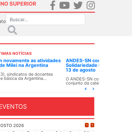
INO SUPERIOR
ato
TIMAS NOTÍCIAS
DES-SN convoca docentes para Dia de
lidariedade Internacionalista com Cuba em
 de agosto
ANDES-SN conclama suas seções sindicais e o
njunto da categoria docente a construírem, no
...
EVENTOS