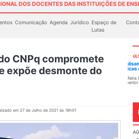
IONAL DOS DOCENTES DAS INSTITUIÇÕES DE ENS
entos
Comunicação
Agenda
Jurídico
Espaço de
Cont
Lutas
 do CNPq compromete
ÚL
AN
 e expõe desmonte do
So
13
O 
co
dia
lizado em 27 de Julho de 2021 às 18h01