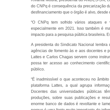
do CNPq é consequência da precarização das
desfinanciamento que o órgão é alvo, desde o
“O CNPq tem sofrido vários ataques e v
especialmente em 2021. Isso também é ma
impacto para a pesquisa pública brasileira.
A presidenta do Sindicato Nacional lembra q
agências de fomento às e aos docentes e p
Lattes e Carlos Chagas servem como instru
possa ter acesso ao conhecimento científ
público.
“É inadmissível o que aconteceu no âmbit
plataforma Lattes, a qual agrupa informa
Docentes das universidades públicas tê
produções, sobre suas publicações e resu
enorme banco de dados é revoltante e lamen
porque é uma fonte muito importante de info