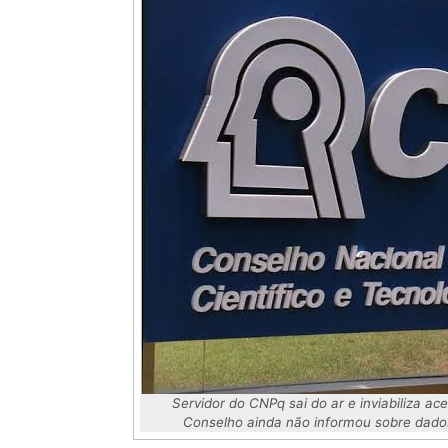
Servidor do CNPq sai do ar e inviabiliza ace
Conselho ainda não informou sobre dados