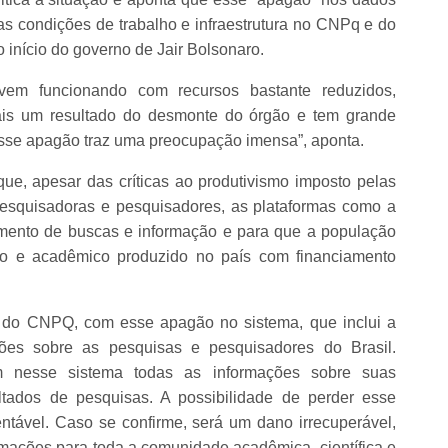
 condições de trabalho e infraestrutura no CNPq e do
 início do governo de Jair Bolsonaro.
em funcionando com recursos bastante reduzidos,
is um resultado do desmonte do órgão e tem grande
 Esse apagão traz uma preocupação imensa”, aponta.
ue, apesar das críticas ao produtivismo imposto pelas
esquisadoras e pesquisadores, as plataformas como a
mento de buscas e informação e para que a população
ico e acadêmico produzido no país com financiamento
o do CNPQ, com esse apagão no sistema, que inclui a
ções sobre as pesquisas e pesquisadores do Brasil.
m nesse sistema todas as informações sobre suas
ltados de pesquisas. A possibilidade de perder esse
tável. Caso se confirme, será um dano irrecuperável,
rmações para toda a comunidade acadêmica, científica e