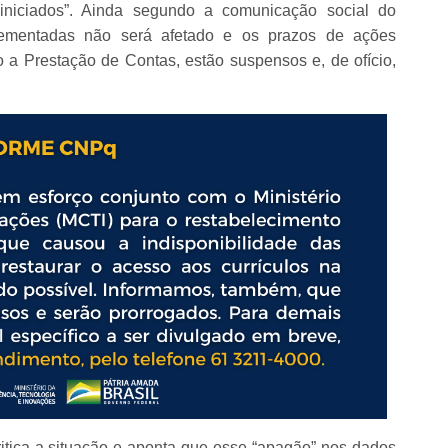
iniciados”. Ainda segundo a comunicação social do
ementadas não será afetado e os prazos de ações
 a Prestação de Contas, estão suspensos e, de ofício,
tica a situação e aponta que esse “apagão” nos dados