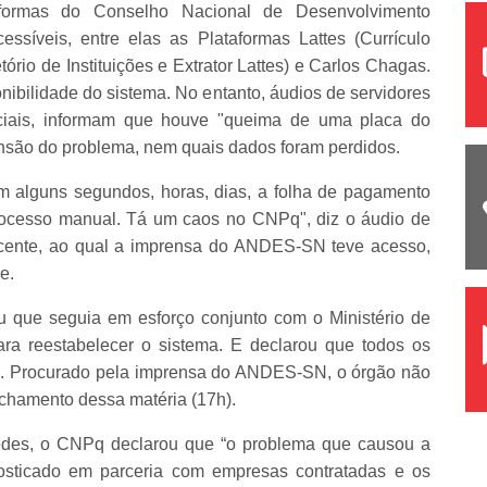
taformas do Conselho Nacional de Desenvolvimento
essíveis, entre elas as Plataformas Lattes (Currículo
tório de Instituições e Extrator Lattes) e Carlos Chagas.
ibilidade do sistema. No entanto, áudios de servidores
ciais, informam que houve "queima de uma placa do
tensão do problema, nem quais dados foram perdidos.
m alguns segundos, horas, dias, a folha de pagamento
processo manual. Tá um caos no CNPq", diz o áudio de
cente, ao qual a imprensa do ANDES-SN teve acesso,
e.
 que seguia em esforço conjunto com o Ministério de
ara reestabelecer o sistema. E declarou que todos os
s. Procurado pela imprensa do ANDES-SN, o órgão não
fechamento dessa matéria (17h).
edes, o CNPq declarou que “o problema que causou a
gnosticado em parceria com empresas contratadas e os