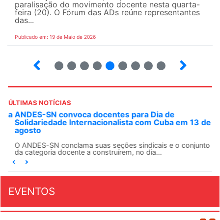
paralisação do movimento docente nesta quarta-
feira (20). O Fórum das ADs reúne representantes
das...
Publicado em: 19 de Maio de 2026
5
6
7
8
9
10
12
13
ÚLTIMAS NOTÍCIAS
ANDES-SN convoca docentes para Dia de
Solidariedade Internacionalista com Cuba em 13 de
agosto
O ANDES-SN conclama suas seções sindicais e o conjunto
da categoria docente a construírem, no dia...
EVENTOS