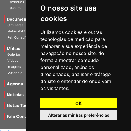
História
O nosso site usa
Escritórios
Estatuto
cookies
Documentos
Circulares
Utilizamos cookies e outras
Notas Políticas
tecnologias de medição para
Rel. Conad/Congresso
melhorar a sua experiência de
navegação no nosso site, de
Mídias
Galerias
forma a mostrar conteúdo
Vídeos
personalizado, anúncios
Imagens
direcionados, analisar o tráfego
Materiais
do site e entender de onde vêm
os visitantes.
Agenda
Notícias
OK
Notas Técnicas
Alterar as minhas preferências
Fale Conocsco
MANTIDO POR Camaleão Soft