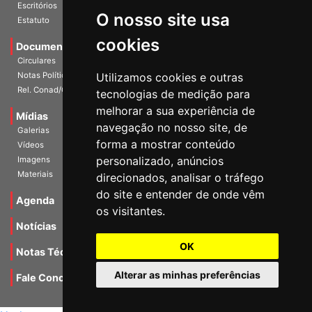
Escritórios
O nosso site usa
Estatuto
cookies
Documentos
Circulares
Notas Políticas
Utilizamos cookies e outras
Rel. Conad/Congresso
tecnologias de medição para
melhorar a sua experiência de
Mídias
navegação no nosso site, de
Galerias
forma a mostrar conteúdo
Vídeos
personalizado, anúncios
Imagens
Materiais
direcionados, analisar o tráfego
do site e entender de onde vêm
Agenda
os visitantes.
Notícias
OK
Notas Técnicas
Alterar as minhas preferências
Fale Conocsco
MANTIDO POR Camaleão Soft