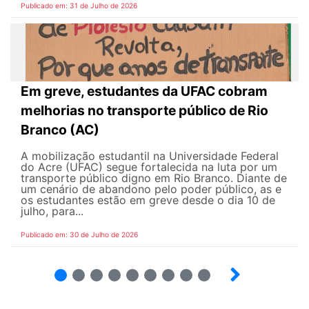
Publicado em: 31 de Julho de 2026
Em greve, estudantes da UFAC cobram
melhorias no transporte público de Rio
Branco (AC)
A mobilização estudantil na Universidade Federal
do Acre (UFAC) segue fortalecida na luta por um
transporte público digno em Rio Branco. Diante de
um cenário de abandono pelo poder público, as e
os estudantes estão em greve desde o dia 10 de
julho, para...
Publicado em: 30 de Julho de 2026
2
3
4
5
6
7
8
9