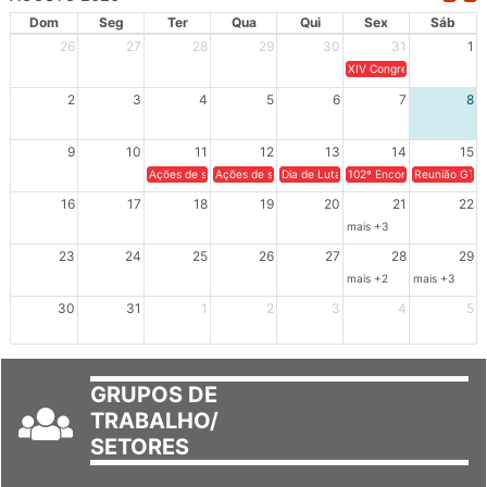
AGOSTO 2026
Dom
Seg
Ter
Qua
Qui
Sex
Sáb
26
27
28
29
30
31
1
XIV Congresso Brasileiro 
2
3
4
5
6
7
8
9
10
11
12
13
14
15
Ações de solidariedade a Cuba no Rio Grande do Sul - 100 anos 
Ações de solidariedade a Cuba no Rio Grande do Su
Dia de Luta em Defesa de Cuba e da S
102º Encontro da Regional
Reunião GTPE
16
17
18
19
20
21
22
mais +3
23
24
25
26
27
28
29
mais +2
mais +3
30
31
1
2
3
4
5
GRUPOS DE
TRABALHO/
SETORES