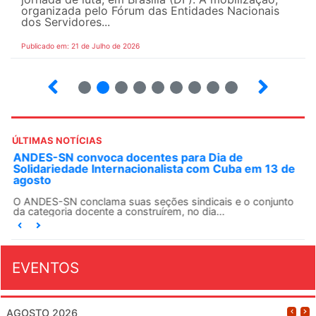
organizada pelo Fórum das Entidades Nacionais
dos Servidores...
Publicado em: 21 de Julho de 2026
2
3
4
5
6
7
8
9
ÚLTIMAS NOTÍCIAS
ANDES-SN convoca docentes para Dia de
Solidariedade Internacionalista com Cuba em 13 de
agosto
O ANDES-SN conclama suas seções sindicais e o conjunto
da categoria docente a construírem, no dia...
EVENTOS