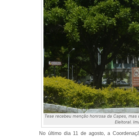
Tese recebeu menção honrosa da Capes, mas uni
Eleitoral. 
No último dia 11 de agosto, a Coordenaç