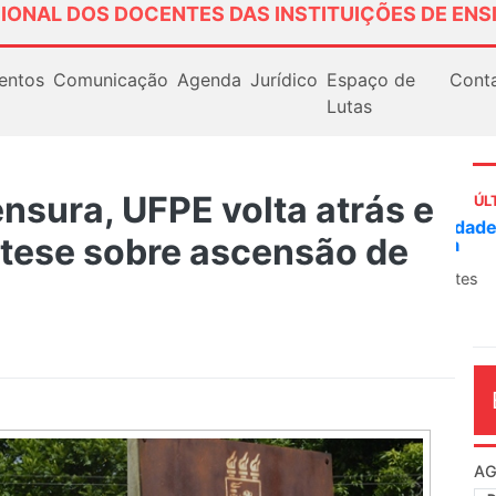
IONAL DOS DOCENTES DAS INSTITUIÇÕES DE ENS
entos
Comunicação
Agenda
Jurídico
Espaço de
Cont
Lutas
nsura, UFPE volta atrás e
ÚL
AN
 tese sobre ascensão de
So
13
O 
co
dia