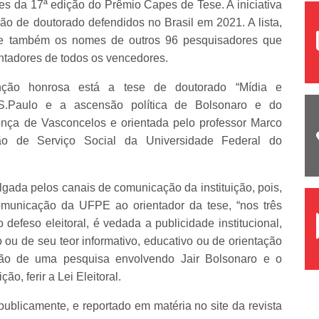
s da 17ª edição do Prêmio Capes de Tese. A iniciativa
o de doutorado defendidos no Brasil em 2021. A lista,
ouxe também os nomes de outros 96 pesquisadores que
tadores de todos os vencedores.
ção honrosa está a tese de doutorado “Mídia e
S.Paulo e a ascensão política de Bolsonaro e do
onça de Vasconcelos e orientada pelo professor Marco
o de Serviço Social da Universidade Federal do
ulgada pelos canais de comunicação da instituição, pois,
unicação da UFPE ao orientador da tese, “nos três
feso eleitoral, é vedada a publicidade institucional,
 ou de seu teor informativo, educativo ou de orientação
ação de uma pesquisa envolvendo Jair Bolsonaro e o
ão, ferir a Lei Eleitoral.
publicamente, e reportado em matéria no site da revista