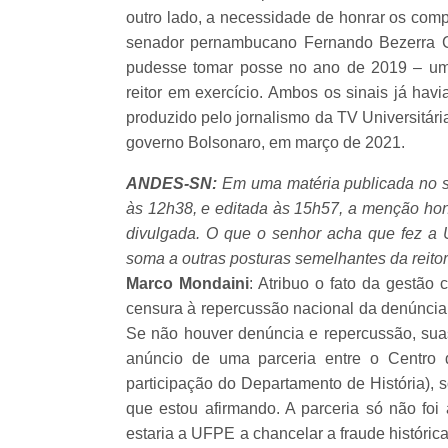
outro lado, a necessidade de honrar os co
senador pernambucano Fernando Bezerra Co
pudesse tomar posse no ano de 2019 – um 
reitor em exercício. Ambos os sinais já ha
produzido pelo jornalismo da TV Universitár
governo Bolsonaro, em março de 2021.
ANDES-SN:
Em uma matéria publicada no si
às 12h38, e editada às 15h57, a menção ho
divulgada. O que o senhor acha que fez a U
soma a outras posturas semelhantes da reito
Marco Mondaini
: Atribuo o fato da gestão
censura à repercussão nacional da denúncia f
Se não houver denúncia e repercussão, sua
anúncio de uma parceria entre o Centro 
participação do Departamento de História), 
que estou afirmando. A parceria só não foi 
estaria a UFPE a chancelar a fraude históric