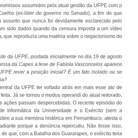
mpromissos assumidos pela atual gestão da UFPE com o
elho (ex-líder do governo no Senado), a fim de que
assunto que nunca foi devidamente esclarecido pelo
viam sido dados quando da censura imposta a um vídeo
ia, que reproduzia uma matéria sobre o negacionismo do
te da UFPE, postada inicialmente no dia 19 de agosto
nrosa da Capes a tese de Fabíola Vasconcelos aparece
FPE rever a posição inicial? É um fato isolado ou se
ria?
 central da UFPE ter voltado atrás em mais esse ato de
eita. Já se tornou o modus operandi do atual reitorado.
s ações passam despercebidas. O recente episódio do
de Informática da Universidade e o Exército (sem a
sobre a sua memória histórica em Pernambuco, atesta o
adiante porque a denúncia repercutiu. Não fosse isso,
a de que, com a Batalha dos Guararapes, o exército teria