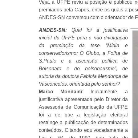
Veja, a UFPE reviu a posição e publicou no
premiados pela Capes, entre os quais a pes
ANDES-SN conversou com o orientador de Fa
ANDES-SN:
Qual foi a justificativa
inicial da UFPE para a não divulgação
da premiação da tese “Mídia e
conservadorismo: O Globo, a Folha de
S.Paulo e a ascensão política de
Bolsonaro e do bolsonarismo”, de
autoria da doutora Fabíola Mendonça de
Vasconcelos, orientada pelo senhor?
Marco Mondaini:
Inicialmente, a
justificativa apresentada pelo Diretor da
Assessoria de Comunicação da UFPE
foi a de que a legislação eleitoral
restringe a publicação de determinados
conteúdos. Citando equivocadamente a
Lei n. 64, de 1990, que trata de