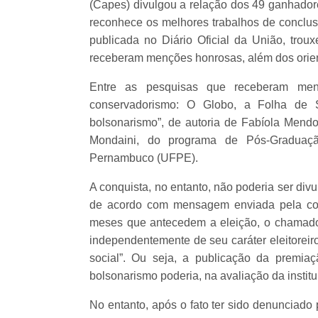
(Capes) divulgou a relação dos 49 ganhadore
reconhece os melhores trabalhos de conclusã
publicada no Diário Oficial da União, tr
receberam menções honrosas, além dos orien
Entre as pesquisas que receberam men
conservadorismo: O Globo, a Folha de 
bolsonarismo”, de autoria de Fabíola Mend
Mondaini, do programa de Pós-Graduaçã
Pernambuco (UFPE).
A conquista, no entanto, não poderia ser div
de acordo com mensagem enviada pela com
meses que antecedem a eleição, o chamado de
independentemente de seu caráter eleitoreiro
social”. Ou seja, a publicação da premi
bolsonarismo poderia, na avaliação da instituiç
No entanto, após o fato ter sido denunciado 