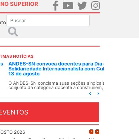
INO SUPERIOR
ato
TIMAS NOTÍCIAS
DES-SN convoca docentes para Dia de
lidariedade Internacionalista com Cuba em
 de agosto
ANDES-SN conclama suas seções sindicais e o
njunto da categoria docente a construírem, no
...
EVENTOS