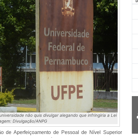
AG
versidade não quis divulgar alegando que infringiria a Lei
Imagem: Divulgação/ANPG
ão de Aperfeiçoamento de Pessoal de Nível Superior