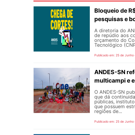
Bloqueio de 
pesquisas e b
A diretoria do AN
de repúdio aos c
orçamento do Con
Tecnológico (CNPq
Publicado em: 25 de Junho
ANDES-SN refo
multicampi e e
O ANDES-SN public
que dá continuid
públicas, institut
que possuem estr
regiões de...
Publicado em: 25 de Junho