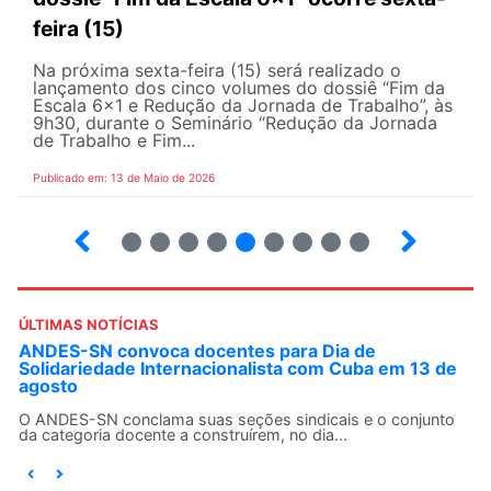
feira (15)
Na próxima sexta-feira (15) será realizado o
lançamento dos cinco volumes do dossiê “Fim da
Escala 6×1 e Redução da Jornada de Trabalho”, às
9h30, durante o Seminário “Redução da Jornada
de Trabalho e Fim...
Publicado em: 13 de Maio de 2026
6
7
8
9
10
12
13
14
ÚLTIMAS NOTÍCIAS
ANDES-SN convoca docentes para Dia de
Solidariedade Internacionalista com Cuba em 13 de
agosto
O ANDES-SN conclama suas seções sindicais e o conjunto
da categoria docente a construírem, no dia...