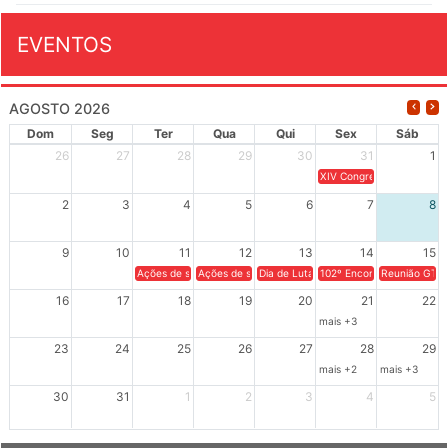
EVENTOS
AGOSTO 2026
Dom
Seg
Ter
Qua
Qui
Sex
Sáb
26
27
28
29
30
31
1
XIV Congresso Brasileiro 
2
3
4
5
6
7
8
9
10
11
12
13
14
15
Ações de solidariedade a Cuba no Rio Grande do Sul - 100 anos 
Ações de solidariedade a Cuba no Rio Grande do Su
Dia de Luta em Defesa de Cuba e da S
102º Encontro da Regional
Reunião GTPE
16
17
18
19
20
21
22
mais +3
23
24
25
26
27
28
29
mais +2
mais +3
30
31
1
2
3
4
5