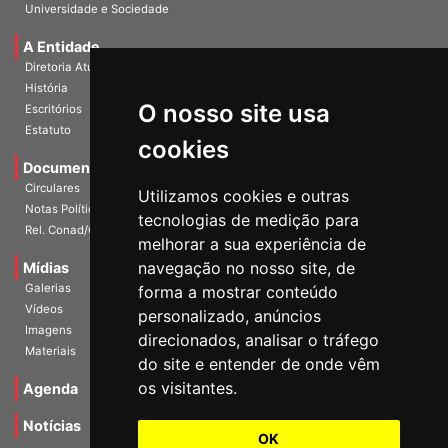
Universidade e Sociedade
A Entidade
Diretoria Atual
História
O nosso site usa
Escritórios
Estatuto
cookies
Documentos
Circulares
Utilizamos cookies e outras
Notas Políticas
tecnologias de medição para
Rel. Conad/Congresso
melhorar a sua experiência de
navegação no nosso site, de
Mídias
Galerias
forma a mostrar conteúdo
Vídeos
personalizado, anúncios
Imagens
direcionados, analisar o tráfego
Materiais
do site e entender de onde vêm
os visitantes.
Agenda
Notícias
OK