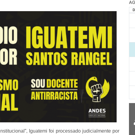
AG
stitucional”, Iguatemi foi processado judicialmente por