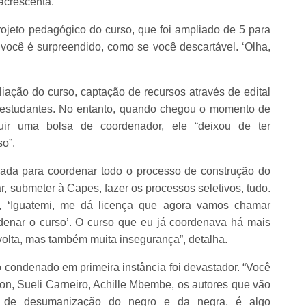
acrescenta.
rojeto pedagógico do curso, que foi ampliado de 5 para
 você é surpreendido, como se você descartável. ‘Olha,
ação do curso, captação de recursos através de edital
e estudantes. No entanto, quando chegou o momento de
uir uma bolsa de coordenador, ele “deixou de ter
o”.
uada para coordenar todo o processo de construção do
, submeter à Capes, fazer os processos seletivos, tudo.
, ‘Iguatemi, me dá licença que agora vamos chamar
enar o curso’. O curso que eu já coordenava há mais
volta, mas também muita insegurança”, detalha.
o condenado em primeira instância foi devastador. “Você
n, Sueli Carneiro, Achille Mbembe, os autores que vão
ão, de desumanização do negro e da negra, é algo