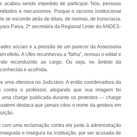
ue acabou sendo impedido de participar. Nós, pessoas
étodos e mecanismos. Porque o racismo institucional
 se esconde atrás de ditais, de normas, de burocracia,
cyara Paiva, 2ª secretária da Regional Leste do ANDES-
ades sociais e a pressão de um parecer da Assessoria
 efeito. A Ufes reconheceu a “falha”, revisou o edital e
endo reconduzido ao cargo. Ou seja, no âmbito da
econhecida e acolhida.
de uma ofensiva no Judiciário. A então coordenadora da
contra o professor, alegando que sua imagem foi
 uma charge publicada durante os protestos — charge
guatemi destaca que jamais citou o nome da gestora em
tuição.
u com uma reclamação contra ele junto à administração
rseguida e insegura na instituição, por ser acusada de