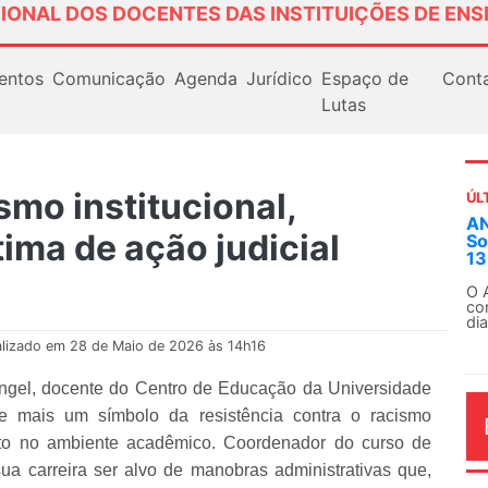
IONAL DOS DOCENTES DAS INSTITUIÇÕES DE ENS
entos
Comunicação
Agenda
Jurídico
Espaço de
Cont
Lutas
mo institucional,
ÚL
AN
tima de ação judicial
So
13
O 
co
dia
alizado em 28 de Maio de 2026 às 14h16
Rangel, docente do Centro de Educação da Universidade
-se mais um símbolo da resistência contra o racismo
mento no ambiente acadêmico. Coordenador do curso de
a carreira ser alvo de manobras administrativas que,