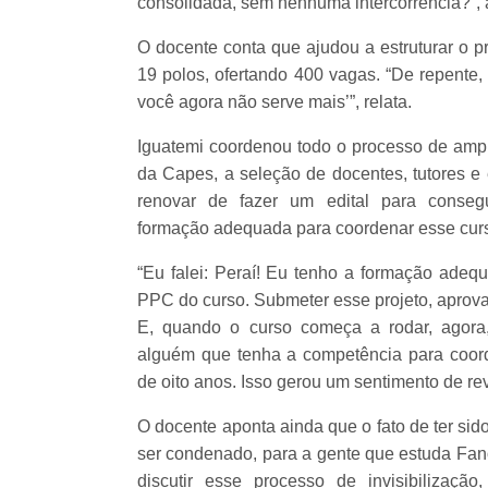
consolidada, sem nenhuma intercorrência?”, 
O docente conta que ajudou a estruturar o p
19 polos, ofertando 400 vagas. “De repente,
você agora não serve mais’”, relata.
Iguatemi coordenou todo o processo de ampli
da Capes, a seleção de docentes, tutores 
renovar de fazer um edital para conseg
formação adequada para coordenar esse curs
“Eu falei: Peraí! Eu tenho a formação adeq
PPC do curso. Submeter esse projeto, aprovar
E, quando o curso começa a rodar, agora
alguém que tenha a competência para coord
de oito anos. Isso gerou um sentimento de re
O docente aponta ainda que o fato de ter sid
ser condenado, para a gente que estuda Fano
discutir esse processo de invisibilizaç