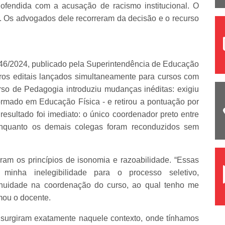
ofendida com a acusação de racismo institucional. O
. Os advogados dele recorreram da decisão e o recurso
nº 046/2024, publicado pela Superintendência de Educação
tros editais lançados simultaneamente para cursos com
so de Pedagogia introduziu mudanças inéditas: exigiu
ormado em Educação Física - e retirou a pontuação por
sultado foi imediato: o único coordenador preto entre
, enquanto os demais colegas foram reconduzidos sem
riram os princípios de isonomia e razoabilidade. “Essas
minha inelegibilidade para o processo seletivo,
tinuidade na coordenação do curso, ao qual tenho me
mou o docente.
 surgiram exatamente naquele contexto, onde tínhamos