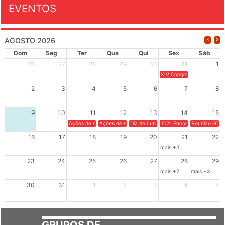
EVENTOS
AGOSTO 2026
Dom
Seg
Ter
Qua
Qui
Sex
Sáb
26
27
28
29
30
31
1
XIV Congresso Brasileiro 
2
3
4
5
6
7
8
9
10
11
12
13
14
15
Ações de solidariedade a Cuba no Rio Grande do Sul - 100 anos 
Ações de solidariedade a Cuba no Rio Grande do Su
Dia de Luta em Defesa de Cuba e da S
102º Encontro da Regional
Reunião GTPE
16
17
18
19
20
21
22
mais +3
23
24
25
26
27
28
29
mais +2
mais +3
30
31
1
2
3
4
5
GRUPOS DE