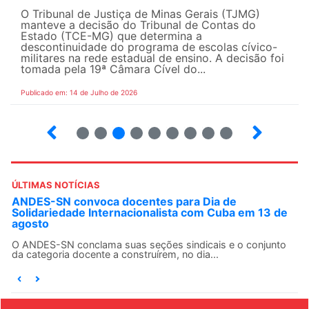
O Tribunal de Justiça de Minas Gerais (TJMG)
manteve a decisão do Tribunal de Contas do
Estado (TCE-MG) que determina a
descontinuidade do programa de escolas cívico-
militares na rede estadual de ensino. A decisão foi
tomada pela 19ª Câmara Cível do...
Publicado em: 14 de Julho de 2026
2
3
4
5
6
7
8
9
ÚLTIMAS NOTÍCIAS
ANDES-SN convoca docentes para Dia de
Solidariedade Internacionalista com Cuba em 13 de
agosto
O ANDES-SN conclama suas seções sindicais e o conjunto
da categoria docente a construírem, no dia...