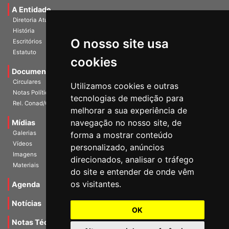
A Entidade
Diretoria Atual
História
O nosso site usa
Escritórios
Estatuto
cookies
Documentos
Circulares
Utilizamos cookies e outras
Notas Políticas
tecnologias de medição para
Rel. Conad/Congresso
melhorar a sua experiência de
navegação no nosso site, de
Mídias
Galerias
forma a mostrar conteúdo
Vídeos
personalizado, anúncios
Imagens
direcionados, analisar o tráfego
Materiais
do site e entender de onde vêm
os visitantes.
Agenda
Notícias
OK
Notas Técnicas