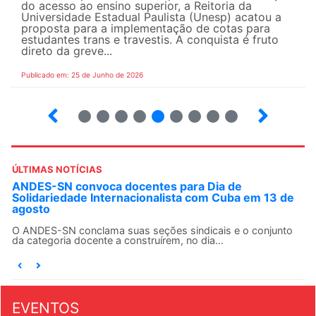
do acesso ao ensino superior, a Reitoria da
Universidade Estadual Paulista (Unesp) acatou a
proposta para a implementação de cotas para
estudantes trans e travestis. A conquista é fruto
direto da greve...
Publicado em: 25 de Junho de 2026
2
3
4
5
6
7
8
9
ÚLTIMAS NOTÍCIAS
ANDES-SN convoca docentes para Dia de
Solidariedade Internacionalista com Cuba em 13 de
agosto
O ANDES-SN conclama suas seções sindicais e o conjunto
da categoria docente a construírem, no dia...
EVENTOS