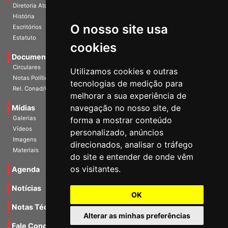
Diretoria Atual
História
O nosso site usa
Escritórios
Estatuto
cookies
Documentos
Circulares
Utilizamos cookies e outras
Notas Políticas
tecnologias de medição para
Rel. Conad/Congresso
melhorar a sua experiência de
navegação no nosso site, de
Mídias
Galerias
forma a mostrar conteúdo
Vídeos
personalizado, anúncios
Imagens
direcionados, analisar o tráfego
Materiais
do site e entender de onde vêm
os visitantes.
Agenda
Notícias
OK
Notas Técnicas
Alterar as minhas preferências
Fale Conocsco