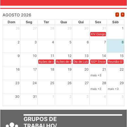
AGOSTO 2026
Dom
Seg
Ter
Qua
Qui
Sex
Sáb
26
27
28
29
30
31
1
XIV Congresso Brasileiro 
2
3
4
5
6
7
8
9
10
11
12
13
14
15
Ações de solidariedade a Cuba no Rio Grande do Sul - 100 anos 
Ações de solidariedade a Cuba no Rio Grande do Su
Dia de Luta em Defesa de Cuba e da S
102º Encontro da Regional
Reunião GTPE
16
17
18
19
20
21
22
mais +3
23
24
25
26
27
28
29
mais +2
mais +3
30
31
1
2
3
4
5
GRUPOS DE
TRABALHO/