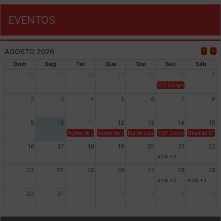
EVENTOS
AGOSTO 2026
Dom
Seg
Ter
Qua
Qui
Sex
Sáb
26
27
28
29
30
31
1
XIV Congresso Brasileiro 
2
3
4
5
6
7
8
9
10
11
12
13
14
15
Ações de solidariedade a Cuba no Rio Grande do Sul - 100 anos 
Ações de solidariedade a Cuba no Rio Grande do Su
Dia de Luta em Defesa de Cuba e da S
102º Encontro da Regional
Reunião GTPE
16
17
18
19
20
21
22
mais +3
23
24
25
26
27
28
29
mais +2
mais +3
30
31
1
2
3
4
5