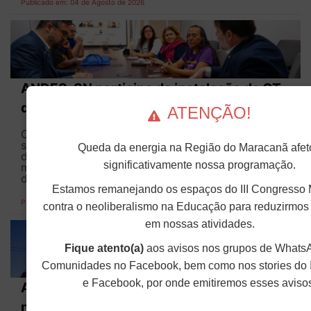
Publicado em: 04 de Agosto de 2026
ANDES-SN participa da instalação de GT
do MEC sobre democratização das IFE
ATENÇÃO!
O ANDES-SN participou, na manhã da última
sexta-feira (31), da reunião de instalação do Grupo
Queda da energia na Região do Maracanã afet
de Trabalho (GT) para aprimoramento dos
significativamente nossa programação.
mecanismos de participação e gestão
democrática nas Instituições Federais de Ensino...
Estamos remanejando os espaços do III Congresso 
Publicado em: 03 de Agosto de 2026
contra o neoliberalismo na Educação para reduzirmos
em nossas atividades.
Fique atento(a)
aos avisos nos grupos de Whats
Comunidades no Facebook, bem como nos stories do 
e Facebook, por onde emitiremos esses aviso
ANDES-SN debate papel dos sindicatos
no combate ao racismo e ações