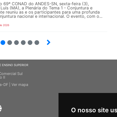
do 69º CONAD do ANDES-SN, sexta-feira (3),
Luís (MA), a Plenária do Tema 1 - Conjuntura e
e reuniu as e os participantes para uma profunda
njuntura nacional e internacional. O evento, com o...
de 2026
4
5
6
7
8
9
E ENSINO SUPERIOR
Comercial Sul
o II
ia-DF |
Ver mapa
O nosso site u