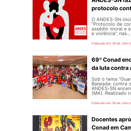
protocolo cont
O ANDES-SN inic
“Protocolo de co
assédio moral e s
e violência”, nas...
Publicado em: 09 de Julho 
69º Conad enc
da luta contra
Sob o tema "Guarn
Balaiada: contra 
ANDES-SN encerro
(MA). Realizado n
Publicado em: 06 de Julho 
Docentes apro
Conad em Cam