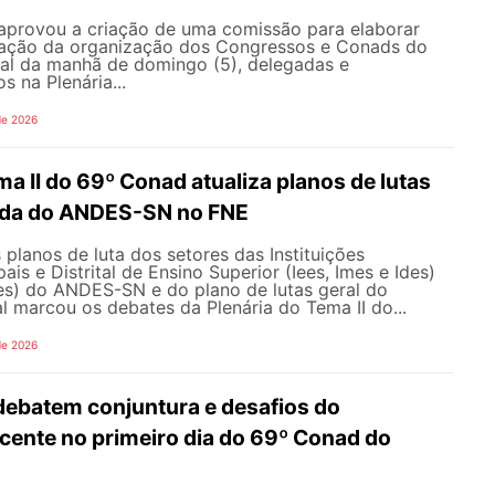
aprovou a criação de uma comissão para elaborar
ração da organização dos Congressos e Conads do
l da manhã de domingo (5), delegadas e
s na Plenária...
de 2026
ma II do 69º Conad atualiza planos de lutas
ada do ANDES-SN no FNE
 planos de luta dos setores das Instituições
ais e Distrital de Ensino Superior (Iees, Imes e Ides)
fes) do ANDES-SN e do plano de lutas geral do
l marcou os debates da Plenária do Tema II do...
de 2026
debatem conjuntura e desafios do
ente no primeiro dia do 69º Conad do