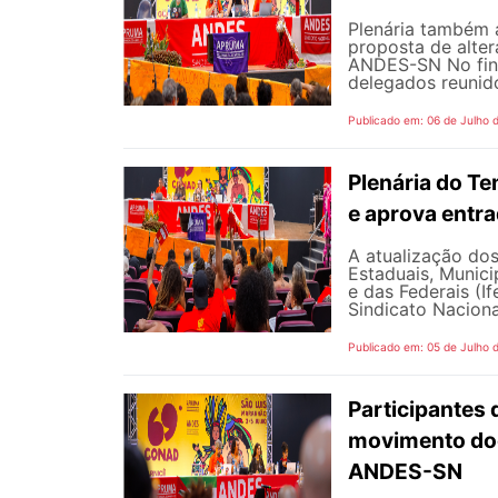
Plenária também 
proposta de alte
ANDES-SN No fina
delegados reunido
Publicado em: 06 de Julho 
Plenária do Te
e aprova entr
A atualização dos
Estaduais, Municip
e das Federais (I
Sindicato Naciona
Publicado em: 05 de Julho 
Participantes 
movimento doc
ANDES-SN