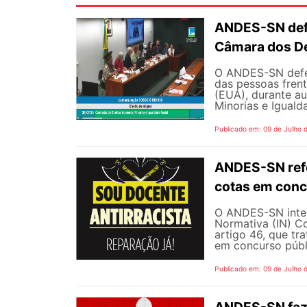
ANDES-SN defe
Câmara dos D
O ANDES-SN defen
das pessoas fren
(EUA), durante a
Minorias e Iguald
Publicado em: 09 de Julho 
ANDES-SN refo
cotas em conc
O ANDES-SN inten
Normativa (IN) C
artigo 46, que tr
em concurso públi
Publicado em: 09 de Julho 
ANDES-SN faz