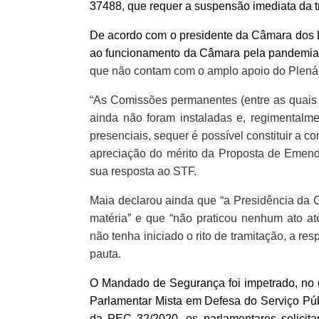
37488, que requer a suspensão imediata da 
De acordo com o presidente da Câmara dos 
ao funcionamento da Câmara pela pandemia 
que não contam com o amplo apoio do Plenári
“As Comissões permanentes (entre as quais 
ainda não foram instaladas e, regimentalm
presenciais, sequer é possível constituir a 
apreciação do mérito da Proposta de Emend
sua resposta ao STF.
Maia declarou ainda que “a Presidência da 
matéria” e que “não praticou nenhum ato 
não tenha iniciado o rito de tramitação, a 
pauta.
O Mandado de Segurança foi impetrado, no d
Parlamentar Mista em Defesa do Serviço Púb
da PEC 32/2020, os parlamentares solicita