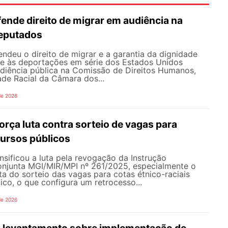
nde direito de migrar em audiência na
eputados
deu o direito de migrar e a garantia da dignidade
te às deportações em série dos Estados Unidos
udiência pública na Comissão de Direitos Humanos,
ade Racial da Câmara dos...
de 2026
rça luta contra sorteio de vagas para
ursos públicos
sificou a luta pela revogação da Instrução
onjunta MGI/MIR/MPI nº 261/2025, especialmente o
ata do sorteio das vagas para cotas étnico-raciais
co, o que configura um retrocesso...
de 2026
 levantamento sobre implementação de