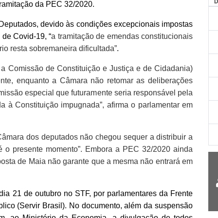
tramitação da PEC 32/2020.
Deputados, devido às condições excepcionais impostas
de Covid-19, “
a tramitação de emendas constitucionais
o resta sobremaneira dificultada”
.
a Comissão de Constituição e Justiça e de Cidadania)
ente, enquanto a Câmara não retomar as deliberações
comissão especial que futuramente seria responsável pela
a à Constituição impugnada”, afirma o parlamentar em
Câmara dos deputados não chegou sequer a distribuir a
até o presente momento”. Embora a PEC 32/2020 ainda
resposta de Maia não garante que a mesma não entrará em
ia 21 de outubro no STF, por parlamentares da Frente
lico (Servir Brasil). No documento, além da suspensão
m, ao Ministério da Economia, a divulgação de todos