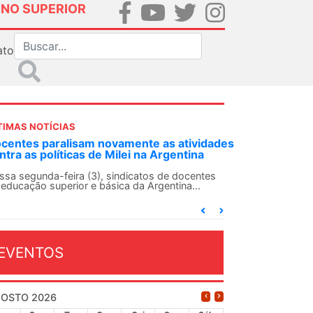
INO SUPERIOR
ato
TIMAS NOTÍCIAS
nte as atividades
ANDES-SN convoca docentes para Di
 na Argentina
Solidariedade Internacionalista com
13 de agosto
catos de docentes
a Argentina...
O ANDES-SN conclama suas seções sindic
conjunto da categoria docente a construír
dia...
EVENTOS
OSTO 2026