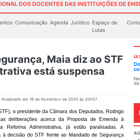
IONAL DOS DOCENTES DAS INSTITUIÇÕES DE ENS
entos
Comunicação
Agenda
Jurídico
Espaço de
Cont
Lutas
gurança, Maia diz ao STF
ÚL
Docentes paralisam novame
trativa está suspensa
contra as políticas de Milei
Nessa segunda-feira (3), sindi
da educação superior e básica d
Atualizado em 18 de Novembro de 2020 às 20h57
STF), o presidente da Câmara dos Deputados, Rodrigo
, as deliberações acerca da Proposta de Emenda à
a Reforma Administrativa, já estão paralisadas. A
AG
ia à decisão do STF frente ao Mandado de Segurança