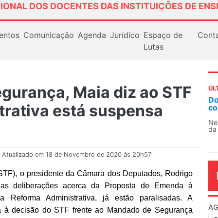
IONAL DOS DOCENTES DAS INSTITUIÇÕES DE ENS
entos
Comunicação
Agenda
Jurídico
Espaço de
Cont
Lutas
gurança, Maia diz ao STF
ÚL
Docentes paralisam novame
trativa está suspensa
contra as políticas de Milei
Nessa segunda-feira (3), sindi
da educação superior e básica d
Atualizado em 18 de Novembro de 2020 às 20h57
STF), o presidente da Câmara dos Deputados, Rodrigo
, as deliberações acerca da Proposta de Emenda à
a Reforma Administrativa, já estão paralisadas. A
AG
ia à decisão do STF frente ao Mandado de Segurança