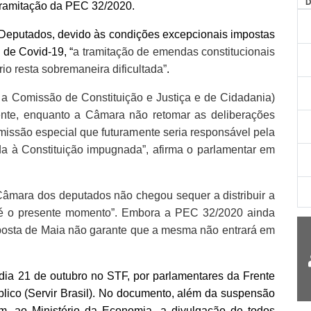
tramitação da PEC 32/2020.
Deputados, devido às condições excepcionais impostas
de Covid-19, “
a tramitação de emendas constitucionais
o resta sobremaneira dificultada”
.
a Comissão de Constituição e Justiça e de Cidadania)
ente, enquanto a Câmara não retomar as deliberações
comissão especial que futuramente seria responsável pela
a à Constituição impugnada”, afirma o parlamentar em
Câmara dos deputados não chegou sequer a distribuir a
até o presente momento”. Embora a PEC 32/2020 ainda
resposta de Maia não garante que a mesma não entrará em
ia 21 de outubro no STF, por parlamentares da Frente
lico (Servir Brasil). No documento, além da suspensão
m, ao Ministério da Economia, a divulgação de todos