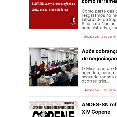
como ferramen
Como parte das 
resgatamos no mê
Liberdade de Impr
Sindicato Nacion
administrativo, m
Publicado em: 19 de Junho
Após cobrança
de negociação
O Ministério de G
agendou, para o d
segunda rodada d
ocorreu três...
Publicado em: 18 de Junho
ANDES-SN refor
XIV Copene