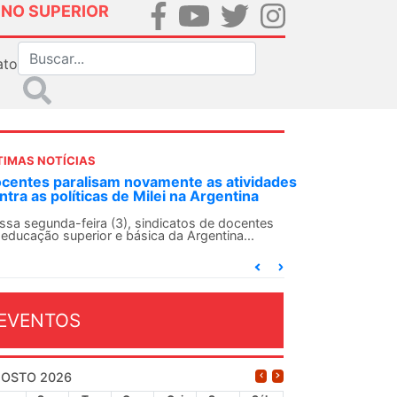
INO SUPERIOR
ato
TIMAS NOTÍCIAS
nte as atividades
ANDES-SN convoca docentes para Di
 na Argentina
Solidariedade Internacionalista com
13 de agosto
catos de docentes
a Argentina...
O ANDES-SN conclama suas seções sindic
conjunto da categoria docente a construír
dia...
EVENTOS
OSTO 2026