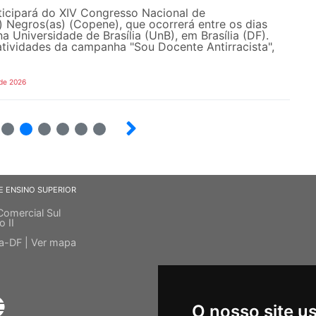
cipará do XIV Congresso Nacional de
 Negros(as) (Copene), que ocorrerá entre os dias
na Universidade de Brasília (UnB), em Brasília (DF).
tividades da campanha "Sou Docente Antirracista",
 de 2026
5
6
7
8
9
10
E ENSINO SUPERIOR
Comercial Sul
o II
ia-DF |
Ver mapa
O nosso site u