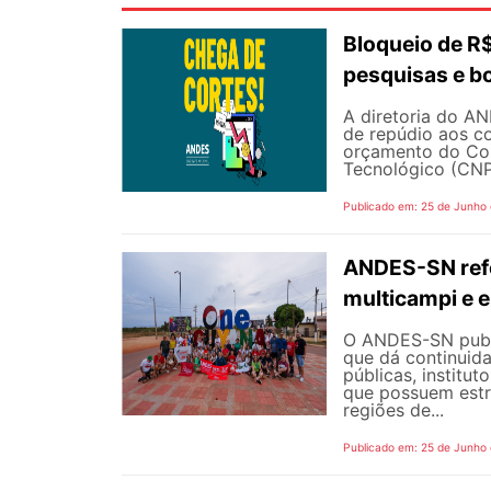
Bloqueio de 
pesquisas e b
A diretoria do AN
de repúdio aos c
orçamento do Con
Tecnológico (CNPq
Publicado em: 25 de Junho
ANDES-SN refo
multicampi e e
O ANDES-SN public
que dá continuid
públicas, institut
que possuem estr
regiões de...
Publicado em: 25 de Junho