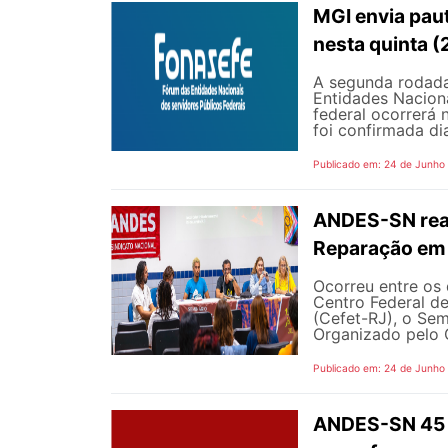
MGI envia pau
nesta quinta (
A segunda rodada
Entidades Naciona
federal ocorrerá n
foi confirmada dia
Publicado em: 24 de Junho
ANDES-SN reaf
Reparação em 
Ocorreu entre os 
Centro Federal d
(Cefet-RJ), o Sem
Organizado pelo G
Publicado em: 24 de Junho
ANDES-SN 45 A