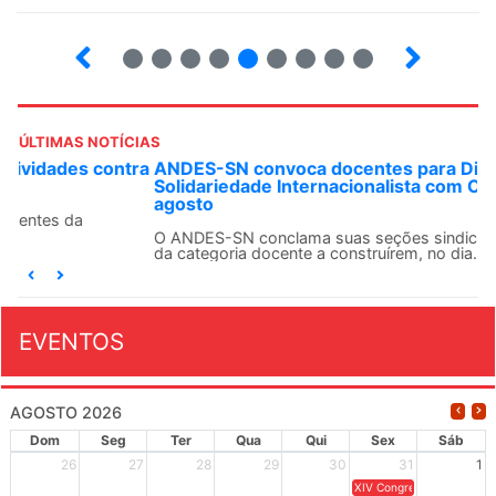
6
7
8
9
10
12
13
14
ÚLTIMAS NOTÍCIAS
ANDES-SN convoca docentes para Dia de
Solidariedade Internacionalista com Cuba em 13 de
agosto
O ANDES-SN conclama suas seções sindicais e o conjunto
da categoria docente a construírem, no dia...
EVENTOS
AGOSTO 2026
Dom
Seg
Ter
Qua
Qui
Sex
Sáb
26
27
28
29
30
31
1