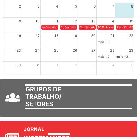
XIV Congresso Brasileiro 
2
3
4
5
6
7
8
9
10
11
12
13
14
15
Ações de solidariedade a Cuba no Rio Grande do Sul - 100 anos 
Ações de solidariedade a Cuba no Rio Grande do Su
Dia de Luta em Defesa de Cuba e da S
102º Encontro da Regional
Reunião GTPE
16
17
18
19
20
21
22
mais +3
23
24
25
26
27
28
29
mais +2
mais +3
30
31
1
2
3
4
5
GRUPOS DE
TRABALHO/
SETORES
JORNAL