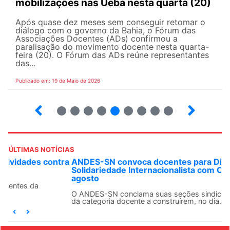
mobilizações nas Ueba nesta quarta (20)
Após quase dez meses sem conseguir retomar o
diálogo com o governo da Bahia, o Fórum das
Associações Docentes (ADs) confirmou a
paralisação do movimento docente nesta quarta-
feira (20). O Fórum das ADs reúne representantes
das...
Publicado em: 19 de Maio de 2026
5
6
7
8
9
10
12
13
ÚLTIMAS NOTÍCIAS
ANDES-SN convoca docentes para Dia de
Solidariedade Internacionalista com Cuba em 13 de
agosto
O ANDES-SN conclama suas seções sindicais e o conjunto
da categoria docente a construírem, no dia...