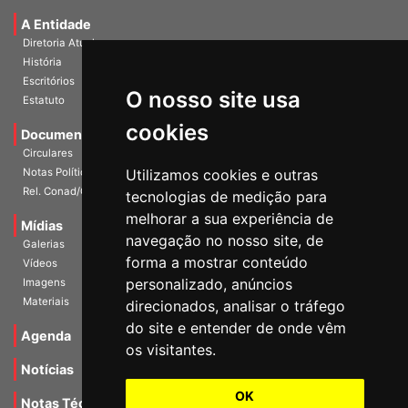
Universidade e Sociedade
A Entidade
Diretoria Atual
História
O nosso site usa
Escritórios
Estatuto
cookies
Documentos
Circulares
Utilizamos cookies e outras
Notas Políticas
tecnologias de medição para
Rel. Conad/Congresso
melhorar a sua experiência de
navegação no nosso site, de
Mídias
Galerias
forma a mostrar conteúdo
Vídeos
personalizado, anúncios
Imagens
direcionados, analisar o tráfego
Materiais
do site e entender de onde vêm
os visitantes.
Agenda
Notícias
OK