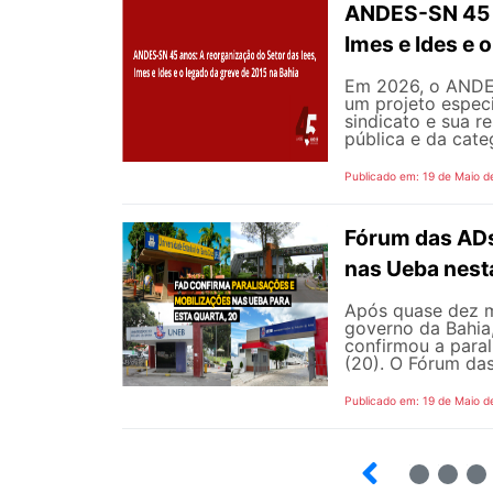
ANDES-SN 45 a
Imes e Ides e 
Em 2026, o ANDES
um projeto especi
sindicato e sua r
pública e da cate
Publicado em: 19 de Maio d
Fórum das ADs
nas Ueba nest
Após quase dez m
governo da Bahia
confirmou a para
(20). O Fórum das
Publicado em: 19 de Maio d
5
6
7