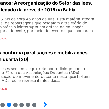
nos: A reorganização do Setor das Iees,
o legado da greve de 2015 na Bahia
-SN celebra 45 anos de luta. Esta matéria integra
al de reportagens que resgatam a trajetória do
esistência ininterrupta em defesa da educação
goria docente, por meio de eventos que marcaram...
e 2026
 confirma paralisações e mobilizações
a quarta (20)
eses sem conseguir retomar o diálogo com o
, o Fórum das Associações Docentes (ADs)
lisação do movimento docente nesta quarta-feira
 ADs reúne representantes das...
e 2026
8
9
10
12
13