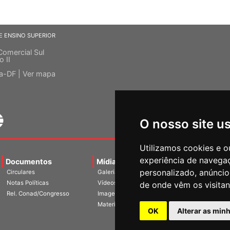
E ENSINO SUPERIOR
Comercial Sul
o II
ia-DF |
Ver mapa
O nosso site u
Utilizamos cookies e o
experiência de navega
Documentos
Mídias
Agenda
Notíci
personalizado, anúncios
Circulares
Galerias
Notas Políticas
Vídeos
de onde vêm os visitan
Rel. Conad/Congresso
Imagens
Materiais
OK
Alterar as min