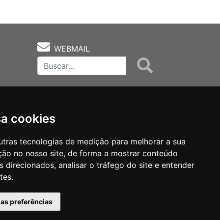
WEBMAIL
sa cookies
utras tecnologias de medição para melhorar a sua
ção no nosso site, de forma a mostrar conteúdo
as
Notas Técnicas
Fale Conocsco
 direcionados, analisar o tráfego do site e entender
tes.
has preferências
MANTIDO POR Camaleão Soft