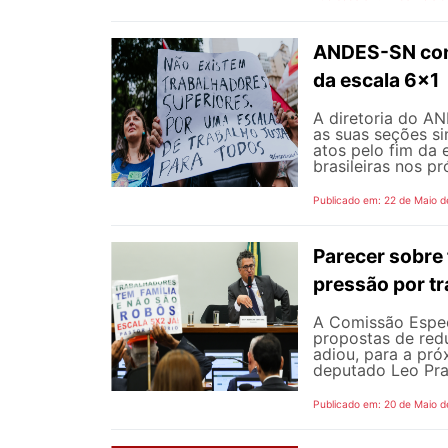
ANDES-SN conv
da escala 6x1
A diretoria do A
as suas seções si
atos pelo fim da 
brasileiras nos p
Publicado em: 22 de Maio d
Parecer sobre 
pressão por tr
A Comissão Espec
propostas de redu
adiou, para a pró
deputado Leo Pra
Publicado em: 20 de Maio d