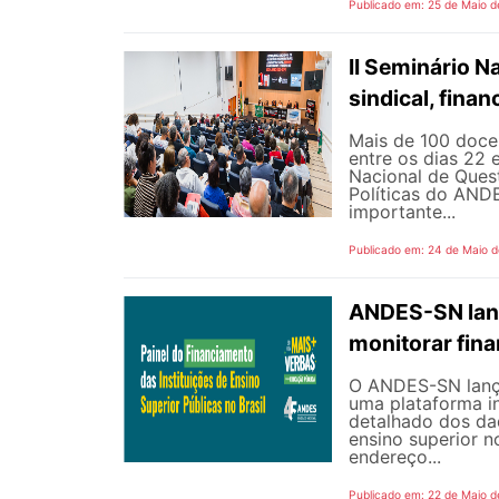
Publicado em: 25 de Maio d
II Seminário 
sindical, fina
Mais de 100 docen
entre os dias 22 
Nacional de Quest
Políticas do AND
importante...
Publicado em: 24 de Maio 
ANDES-SN lanç
monitorar fin
O ANDES-SN lançou
uma plataforma i
detalhado dos dad
ensino superior n
endereço...
Publicado em: 22 de Maio d