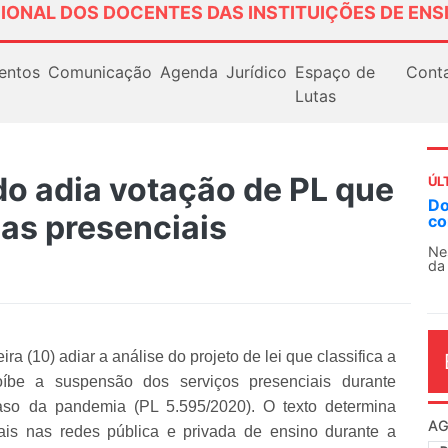
IONAL DOS DOCENTES DAS INSTITUIÇÕES DE ENS
entos
Comunicação
Agenda
Jurídico
Espaço de
Cont
Lutas
o adia votação de PL que
ÚL
Do
las presenciais
co
Ne
da
a (10) adiar a análise do projeto de lei que classifica a
íbe a suspensão dos serviços presenciais durante
so da pandemia (PL 5.595/2020). O texto determina
AG
ais nas redes pública e privada de ensino durante a