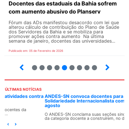
Docentes das estaduais da Bahia sofrem
com aumento abusivo do Planserv
Fórum das ADs manifestou desacordo com lei que
alterou cálculo de contribuição do Plano de Saúde
dos Servidores da Bahia e se mobiliza para
promover ações contra aumento Na última
semana de janeiro, docentes das universidades...
Publicado em: 05 de Fevereiro de 2026
17
18
19
20
21
22
23
24
25
ÚLTIMAS NOTÍCIAS
ANDES-SN convoca docentes para Dia de
Solidariedade Internacionalista com Cuba em 13 de
agosto
O ANDES-SN conclama suas seções sindicais e o conjunto
da categoria docente a construírem, no dia...