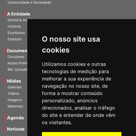
Publicações
Universidade e Sociedade
A Entidade
Diretoria Atual
História
O nosso site usa
Escritórios
Estatuto
cookies
Documentos
Circulares
Utilizamos cookies e outras
Notas Políticas
tecnologias de medição para
Rel. Conad/Congresso
melhorar a sua experiência de
navegação no nosso site, de
Mídias
Galerias
forma a mostrar conteúdo
Vídeos
personalizado, anúncios
Imagens
direcionados, analisar o tráfego
Materiais
do site e entender de onde vêm
os visitantes.
Agenda
Notícias