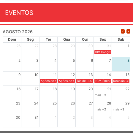
EVENTOS
AGOSTO 2026
Dom
Seg
Ter
Qua
Qui
Sex
Sáb
26
27
28
29
30
31
1
XIV Congresso Brasileiro 
2
3
4
5
6
7
8
9
10
11
12
13
14
15
Ações de solidariedade a Cuba no Rio Grande do Sul - 100 anos 
Ações de solidariedade a Cuba no Rio Grande do Su
Dia de Luta em Defesa de Cuba e da S
102º Encontro da Regional
Reunião GTPE
16
17
18
19
20
21
22
mais +3
23
24
25
26
27
28
29
mais +2
mais +3
30
31
1
2
3
4
5