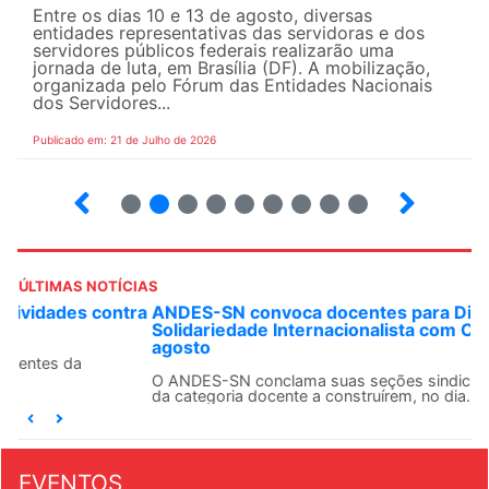
Entre os dias 10 e 13 de agosto, diversas
entidades representativas das servidoras e dos
servidores públicos federais realizarão uma
jornada de luta, em Brasília (DF). A mobilização,
organizada pelo Fórum das Entidades Nacionais
dos Servidores...
Publicado em: 21 de Julho de 2026
2
3
4
5
6
7
8
9
ÚLTIMAS NOTÍCIAS
ANDES-SN convoca docentes para Dia de
Solidariedade Internacionalista com Cuba em 13 de
agosto
O ANDES-SN conclama suas seções sindicais e o conjunto
da categoria docente a construírem, no dia...