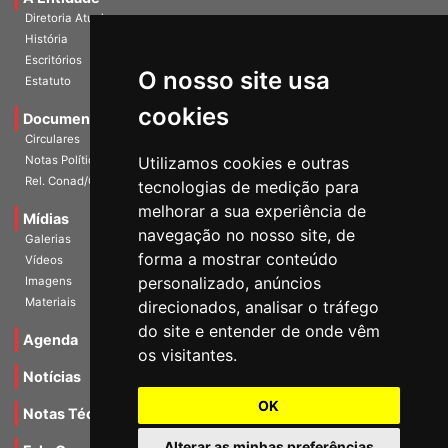
A Entidade
Diretoria Atual
História
O nosso site usa
Escritórios
Estatuto
cookies
Documentos
Circulares
Utilizamos cookies e outras
Notas Políticas
tecnologias de medição para
Rel. Conad/Congresso
melhorar a sua experiência de
navegação no nosso site, de
Mídias
Galerias
forma a mostrar conteúdo
Vídeos
personalizado, anúncios
Imagens
direcionados, analisar o tráfego
Materiais
do site e entender de onde vêm
os visitantes.
Agenda
Notícias
OK
Notas Técnicas
Alterar as minhas preferências