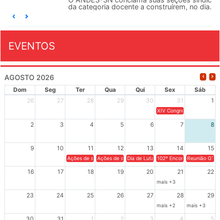
da categoria docente a construírem, no dia...
EVENTOS
AGOSTO 2026
Dom
Seg
Ter
Qua
Qui
Sex
Sáb
26
27
28
29
30
31
1
XIV Congresso Brasileiro 
2
3
4
5
6
7
8
9
10
11
12
13
14
15
Ações de solidariedade a Cuba no Rio Grande do Sul - 100 anos 
Ações de solidariedade a Cuba no Rio Grande do Su
Dia de Luta em Defesa de Cuba e da S
102º Encontro da Regional
Reunião GTPE
16
17
18
19
20
21
22
mais +3
23
24
25
26
27
28
29
mais +2
mais +3