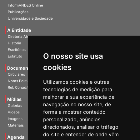
InformANDES PDF
InformANDES Online
Publicações
Universidade e Sociedade
A Entidade
Diretoria Atual
História
O nosso site usa
Escritórios
Estatuto
cookies
Documentos
Circulares
Utilizamos cookies e outras
Notas Políticas
tecnologias de medição para
Rel. Conad/Congresso
melhorar a sua experiência de
navegação no nosso site, de
Mídias
Galerias
forma a mostrar conteúdo
Vídeos
personalizado, anúncios
Imagens
direcionados, analisar o tráfego
Materiais
do site e entender de onde vêm