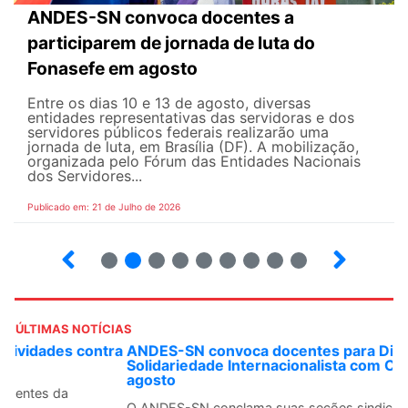
ANDES-SN convoca docentes a
participarem de jornada de luta do
Fonasefe em agosto
Entre os dias 10 e 13 de agosto, diversas
entidades representativas das servidoras e dos
servidores públicos federais realizarão uma
jornada de luta, em Brasília (DF). A mobilização,
organizada pelo Fórum das Entidades Nacionais
dos Servidores...
Publicado em: 21 de Julho de 2026
2
3
4
5
6
7
8
9
ÚLTIMAS NOTÍCIAS
ANDES-SN convoca docentes para Dia de
Solidariedade Internacionalista com Cuba em 13 de
agosto
O ANDES-SN conclama suas seções sindicais e o conjunto