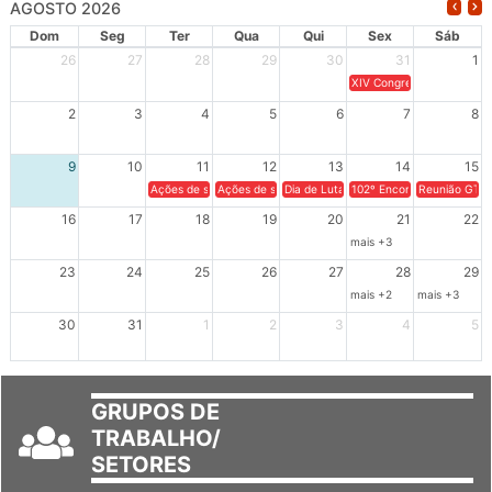
AGOSTO 2026
Dom
Seg
Ter
Qua
Qui
Sex
Sáb
26
27
28
29
30
31
1
XIV Congresso Brasileiro 
2
3
4
5
6
7
8
9
10
11
12
13
14
15
Ações de solidariedade a Cuba no Rio Grande do Sul - 100 anos 
Ações de solidariedade a Cuba no Rio Grande do Su
Dia de Luta em Defesa de Cuba e da S
102º Encontro da Regional
Reunião GTPE
16
17
18
19
20
21
22
mais +3
23
24
25
26
27
28
29
mais +2
mais +3
30
31
1
2
3
4
5
GRUPOS DE
TRABALHO/
SETORES