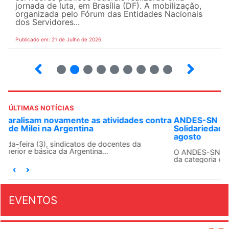
jornada de luta, em Brasília (DF). A mobilização,
organizada pelo Fórum das Entidades Nacionais
dos Servidores...
Publicado em: 21 de Julho de 2026
2
3
4
5
6
7
8
9
ÚLTIMAS NOTÍCIAS
ANDES-SN convoca docentes para Dia de
Solidariedade Internacionalista com Cuba em 13 de
agosto
O ANDES-SN conclama suas seções sindicais e o conjunto
da categoria docente a construírem, no dia...
EVENTOS