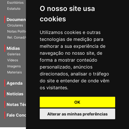
História
O nosso site usa
Escritórios
Estatuto
cookies
Documentos
Circulares
Utilizamos cookies e outras
Notas Políticas
tecnologias de medição para
Rel. Conad/Congresso
melhorar a sua experiência de
navegação no nosso site, de
Mídias
Galerias
forma a mostrar conteúdo
Vídeos
personalizado, anúncios
Imagens
direcionados, analisar o tráfego
Materiais
do site e entender de onde vêm
os visitantes.
Agenda
Notícias
OK
Notas Técnicas
Alterar as minhas preferências
Fale Conocsco