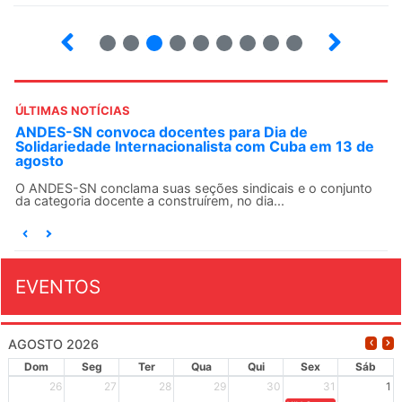
2
3
4
5
6
7
8
9
ÚLTIMAS NOTÍCIAS
ANDES-SN convoca docentes para Dia de
Solidariedade Internacionalista com Cuba em 13 de
agosto
O ANDES-SN conclama suas seções sindicais e o conjunto
da categoria docente a construírem, no dia...
EVENTOS
AGOSTO 2026
Dom
Seg
Ter
Qua
Qui
Sex
Sáb
26
27
28
29
30
31
1