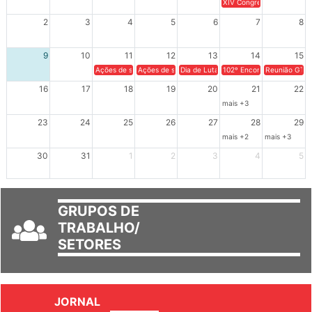
XIV Congresso Brasileiro 
2
3
4
5
6
7
8
9
10
11
12
13
14
15
Ações de solidariedade a Cuba no Rio Grande do Sul - 100 anos 
Ações de solidariedade a Cuba no Rio Grande do Su
Dia de Luta em Defesa de Cuba e da S
102º Encontro da Regional
Reunião GTPE
16
17
18
19
20
21
22
mais +3
23
24
25
26
27
28
29
mais +2
mais +3
30
31
1
2
3
4
5
GRUPOS DE
TRABALHO/
SETORES
JORNAL