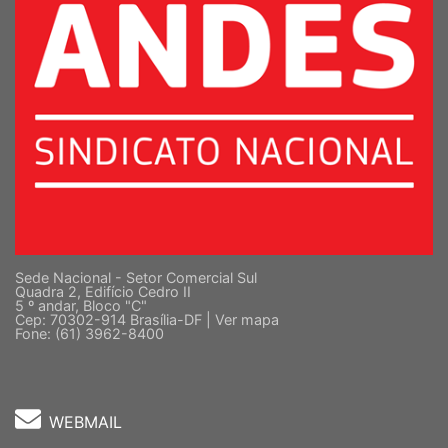
Sede Nacional - Setor Comercial Sul
Quadra 2, Edifício Cedro II
5 º andar, Bloco "C"
Cep: 70302-914 Brasília-DF |
Ver mapa
Fone: (61) 3962-8400
WEBMAIL