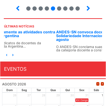
2
3
4
5
6
7
8
9
10
ÚLTIMAS NOTÍCIAS
ANDES-SN convoca docentes para Dia de
Solidariedade Internacionalista com Cuba em 13 de
agosto
O ANDES-SN conclama suas seções sindicais e o conjunto
da categoria docente a construírem, no dia...
EVENTOS
AGOSTO 2026
Dom
Seg
Ter
Qua
Qui
Sex
Sáb
26
27
28
29
30
31
1
XIV Congresso Brasileiro 