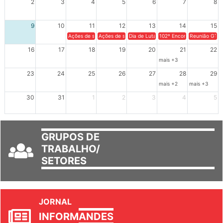
2
3
4
5
6
7
8
9
10
11
12
13
14
15
Ações de solidariedade a Cuba no Rio Grande do Sul - 100 anos 
Ações de solidariedade a Cuba no Rio Grande do Su
Dia de Luta em Defesa de Cuba e da S
102º Encontro da Regional
Reunião GTPE
16
17
18
19
20
21
22
mais +3
23
24
25
26
27
28
29
mais +2
mais +3
30
31
1
2
3
4
5
GRUPOS DE
TRABALHO/
SETORES
JORNAL