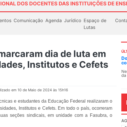
IONAL DOS DOCENTES DAS INSTITUIÇÕES DE ENS
entos
Comunicação
Agenda
Jurídico
Espaço de
Cont
Lutas
 marcaram dia de luta em
ÚL
AN
ades, Institutos e Cefets
So
13
O 
co
dia
lizado em 10 de Maio de 2024 às 15h16
 técnicas e estudantes da Educação Federal realizaram o
dades, Institutos e Cefets. Em todo o país, ocorreram
suas seções sindicais, em unidade com a Fasubra, o