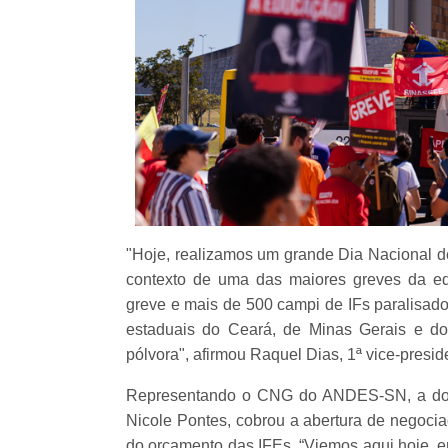
"Hoje, realizamos um grande Dia Nacional de
contexto de uma das maiores greves da e
greve e mais de 500 campi de IFs paralisad
estaduais do Ceará, de Minas Gerais e d
pólvora", afirmou Raquel Dias, 1ª vice-presi
Representando o CNG do ANDES-SN, a doce
Nicole Pontes, cobrou a abertura de negoci
do orçamento das IFEs. “Viemos aqui hoje, e