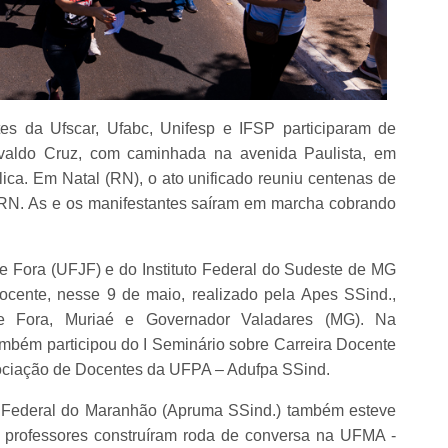
s da Ufscar, Ufabc, Unifesp e IFSP participaram de
valdo Cruz, com caminhada na avenida Paulista, em
ca. Em Natal (RN), o ato unificado reuniu centenas de
RN. As e os manifestantes saíram em marcha cobrando
e Fora (UFJF) e do Instituto Federal do Sudeste de MG
ocente, nesse 9 de maio, realizado pela Apes SSind.,
e Fora, Muriaé e Governador Valadares (MG). Na
ambém participou do I Seminário sobre Carreira Docente
sociação de Docentes da UFPA – Adufpa SSind.
 Federal do Maranhão (Apruma SSind.) também esteve
e professores construíram roda de conversa na UFMA -