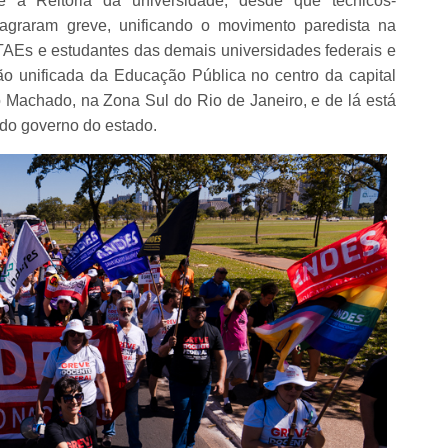
te à Reitoria da universidade, desde que técnicos-
flagraram greve, unificando o movimento paredista na
, TAEs e estudantes das demais universidades federais e
o unificada da Educação Pública no centro da capital
 Machado, na Zona Sul do Rio de Janeiro, e de lá está
 do governo do estado.