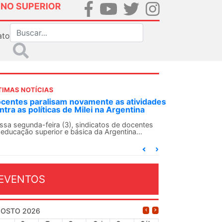
INO SUPERIOR
ato
TIMAS NOTÍCIAS
DES-SN convoca docentes para Dia de
lidariedade Internacionalista com Cuba em
 de agosto
ANDES-SN conclama suas seções sindicais e o
njunto da categoria docente a construírem, no
...
EVENTOS