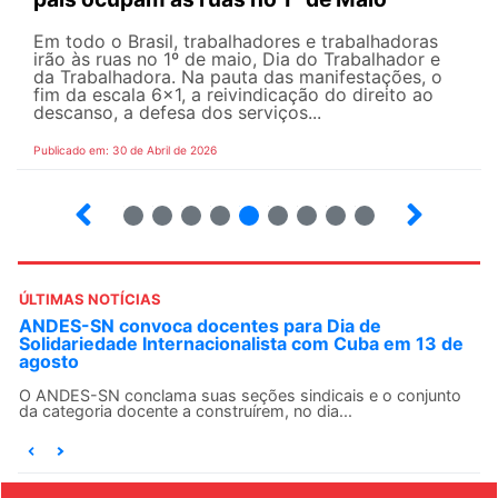
Em todo o Brasil, trabalhadores e trabalhadoras
irão às ruas no 1º de maio, Dia do Trabalhador e
da Trabalhadora. Na pauta das manifestações, o
fim da escala 6×1, a reivindicação do direito ao
descanso, a defesa dos serviços...
Publicado em: 30 de Abril de 2026
7
8
9
10
12
13
14
15
ÚLTIMAS NOTÍCIAS
ANDES-SN convoca docentes para Dia de
Solidariedade Internacionalista com Cuba em 13 de
agosto
O ANDES-SN conclama suas seções sindicais e o conjunto
da categoria docente a construírem, no dia...