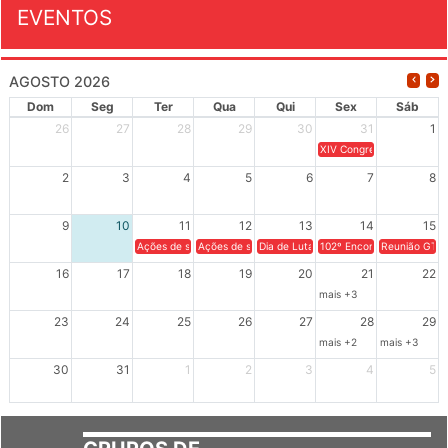
EVENTOS
AGOSTO 2026
Dom
Seg
Ter
Qua
Qui
Sex
Sáb
26
27
28
29
30
31
1
XIV Congresso Brasileiro 
2
3
4
5
6
7
8
9
10
11
12
13
14
15
Ações de solidariedade a Cuba no Rio Grande do Sul - 100 anos 
Ações de solidariedade a Cuba no Rio Grande do Su
Dia de Luta em Defesa de Cuba e da S
102º Encontro da Regional
Reunião GTPE
16
17
18
19
20
21
22
mais +3
23
24
25
26
27
28
29
mais +2
mais +3
30
31
1
2
3
4
5