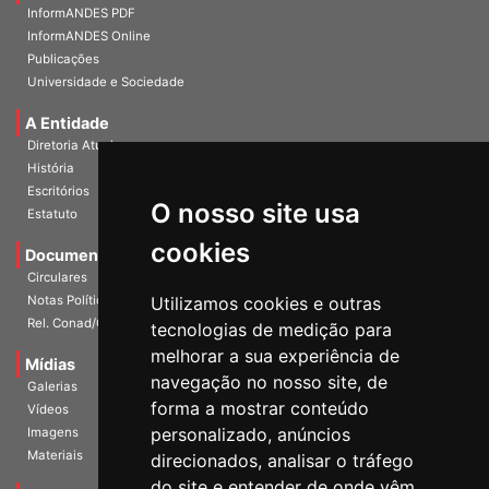
Home
InformANDES PDF
InformANDES Online
Publicações
Universidade e Sociedade
A Entidade
Diretoria Atual
História
O nosso site usa
Escritórios
Estatuto
cookies
Documentos
Circulares
Utilizamos cookies e outras
Notas Políticas
tecnologias de medição para
Rel. Conad/Congresso
melhorar a sua experiência de
navegação no nosso site, de
Mídias
Galerias
forma a mostrar conteúdo
Vídeos
personalizado, anúncios
Imagens
direcionados, analisar o tráfego
Materiais
do site e entender de onde vêm