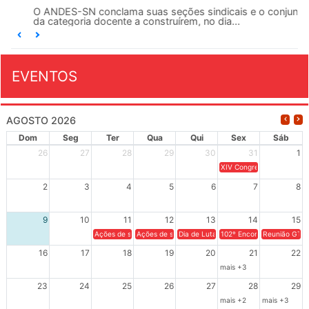
O ANDES-SN conclama suas seções sindicais e o conjunto
da categoria docente a construírem, no dia...
EVENTOS
AGOSTO 2026
Dom
Seg
Ter
Qua
Qui
Sex
Sáb
26
27
28
29
30
31
1
XIV Congresso Brasileiro 
2
3
4
5
6
7
8
9
10
11
12
13
14
15
Ações de solidariedade a Cuba no Rio Grande do Sul - 100 anos 
Ações de solidariedade a Cuba no Rio Grande do Su
Dia de Luta em Defesa de Cuba e da S
102º Encontro da Regional
Reunião GTPE
16
17
18
19
20
21
22
mais +3
23
24
25
26
27
28
29