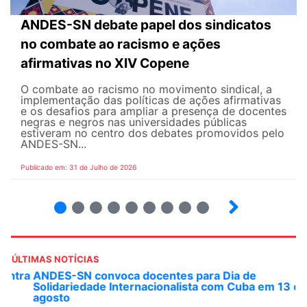
ANDES-SN debate papel dos sindicatos
no combate ao racismo e ações
afirmativas no XIV Copene
O combate ao racismo no movimento sindical, a
implementação das políticas de ações afirmativas
e os desafios para ampliar a presença de docentes
negras e negros nas universidades públicas
estiveram no centro dos debates promovidos pelo
ANDES-SN...
Publicado em: 31 de Julho de 2026
2
3
4
5
6
7
8
9
ÚLTIMAS NOTÍCIAS
ANDES-SN convoca docentes para Dia de
Solidariedade Internacionalista com Cuba em 13 de
agosto