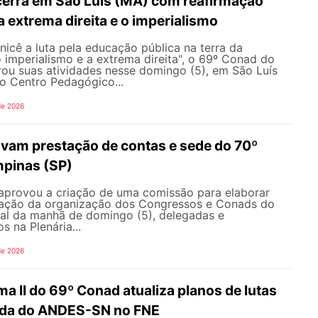
erra em São Luís (MA) com reafirmação
 a extrema direita e o imperialismo
icê a luta pela educação pública na terra da
o imperialismo e a extrema direita", o 69º Conad do
u suas atividades nesse domingo (5), em São Luís
o Centro Pedagógico...
de 2026
vam prestação de contas e sede do 70º
pinas (SP)
aprovou a criação de uma comissão para elaborar
ração da organização dos Congressos e Conads do
l da manhã de domingo (5), delegadas e
s na Plenária...
de 2026
ma II do 69º Conad atualiza planos de lutas
ada do ANDES-SN no FNE