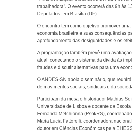
trabalhadora”. O evento ocorrerá das 9h às 1
Deputados, em Brasília (DF).
O encontro tem como objetivo promover uma an
economia brasileira e suas consequências pa
aprofundamento das desigualdades e os efeito
A programação também prevê uma avaliação
atual, conectando o sistema da dívida às imp
fraudes e discutir alternativas para uma econ
O ANDES-SN apoia o seminário, que reunirá e
de movimentos sociais, sindicais e da socied
Participam da mesa o historiador Mathias Se
Universidade de Lisboa e docente da Escola 
Fernanda Melchionna (Psol/RS), coordenadora
Maria Lucia Fattorelli, coordenadora naciona
doutor em Ciências Econômicas pela EHESS