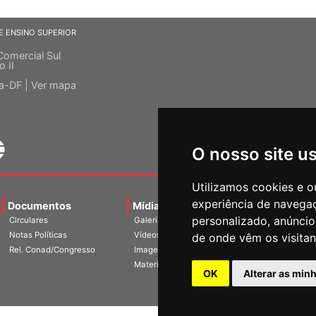
E ENSINO SUPERIOR
Comercial Sul
o II
ia-DF |
Ver mapa
O nosso site u
Utilizamos cookies e o
experiência de navega
Documentos
Mídias
Agenda
Notíci
personalizado, anúncios
Circulares
Galerias
Notas Políticas
Vídeos
de onde vêm os visitan
Rel. Conad/Congresso
Imagens
Materiais
OK
Alterar as min