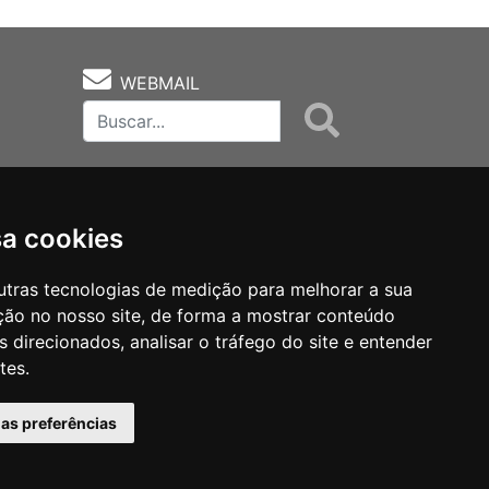
WEBMAIL
sa cookies
utras tecnologias de medição para melhorar a sua
ção no nosso site, de forma a mostrar conteúdo
as
Notas Técnicas
Fale Conocsco
 direcionados, analisar o tráfego do site e entender
tes.
has preferências
MANTIDO POR Camaleão Soft