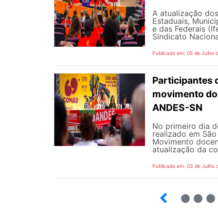
A atualização dos
Estaduais, Municip
e das Federais (I
Sindicato Naciona
Publicado em: 05 de Julho 
Participantes 
movimento doc
ANDES-SN
No primeiro dia 
realizado em São 
Movimento docent
atualização da co
Publicado em: 03 de Julho 
2
3