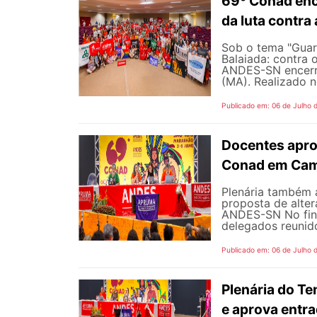
69º Conad enc
da luta contra
Sob o tema "Guarn
Balaiada: contra 
ANDES-SN encerro
(MA). Realizado n
Publicado em: 06 de Julho 
Docentes apro
Conad em Cam
Plenária também 
proposta de alte
ANDES-SN No fina
delegados reunido
Publicado em: 06 de Julho 
Plenária do Te
e aprova entr