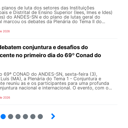
 planos de luta dos setores das Instituições
ais e Distrital de Ensino Superior (Iees, Imes e Ides)
fes) do ANDES-SN e do plano de lutas geral do
l marcou os debates da Plenária do Tema II do...
de 2026
debatem conjuntura e desafios do
ente no primeiro dia do 69º Conad do
do 69º CONAD do ANDES-SN, sexta-feira (3),
Luís (MA), a Plenária do Tema 1 - Conjuntura e
e reuniu as e os participantes para uma profunda
njuntura nacional e internacional. O evento, com o...
de 2026
4
5
6
7
8
9