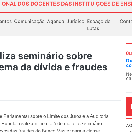
IONAL DOS DOCENTES DAS INSTITUIÇÕES DE ENS
entos
Comunicação
Agenda
Jurídico
Espaço de
Cont
Lutas
liza seminário sobre
ÚL
Docentes paralisam n
tema da dívida e fraudes
contra as políticas de
Nessa segunda-feira (3),
da educação superior e bá
e Parlamentar sobre o Limite dos Juros e a Auditoria
o Popular realizam, no dia 5 de maio, o Seminário
AG
lexos das fraudes do Banco Master para a classe