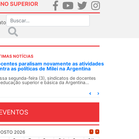
INO SUPERIOR
ato
TIMAS NOTÍCIAS
ovamente as atividades
ANDES-SN convoca docentes pa
 Milei na Argentina
Solidariedade Internacionalist
13 de agosto
 sindicatos de docentes
sica da Argentina...
O ANDES-SN conclama suas seções s
conjunto da categoria docente a con
dia...
EVENTOS
OSTO 2026