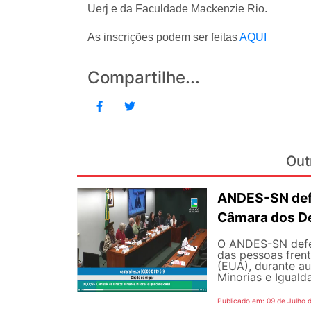
Uerj e da Faculdade Mackenzie Rio.
As inscrições podem ser feitas
AQUI
Compartilhe...
Out
ANDES-SN defe
Câmara dos D
O ANDES-SN defen
das pessoas fren
(EUA), durante a
Minorias e Iguald
Publicado em: 09 de Julho 