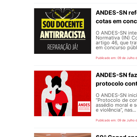
ANDES-SN refo
cotas em conc
O ANDES-SN inten
Normativa (IN) C
artigo 46, que tr
em concurso públi
Publicado em: 09 de Julho 
ANDES-SN faz
protocolo cont
O ANDES-SN inic
“Protocolo de co
assédio moral e s
e violência”, nas...
Publicado em: 09 de Julho 