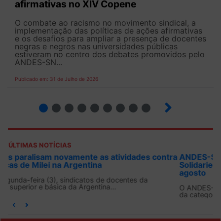
afirmativas no XIV Copene
O combate ao racismo no movimento sindical, a
implementação das políticas de ações afirmativas
e os desafios para ampliar a presença de docentes
negras e negros nas universidades públicas
estiveram no centro dos debates promovidos pelo
ANDES-SN...
Publicado em: 31 de Julho de 2026
2
3
4
5
6
7
8
9
ÚLTIMAS NOTÍCIAS
tra
ANDES-SN convoca docentes para Dia de
Solidariedade Internacionalista com Cuba em 13 de
agosto
O ANDES-SN conclama suas seções sindicais e o conjunto
da categoria docente a construírem, no dia...