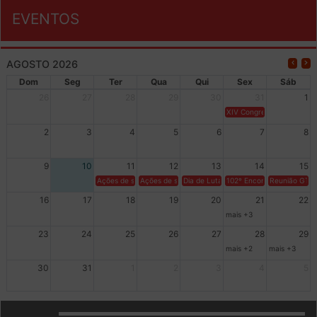
EVENTOS
AGOSTO 2026
Dom
Seg
Ter
Qua
Qui
Sex
Sáb
26
27
28
29
30
31
1
XIV Congresso Brasileiro 
2
3
4
5
6
7
8
9
10
11
12
13
14
15
Ações de solidariedade a Cuba no Rio Grande do Sul - 100 anos 
Ações de solidariedade a Cuba no Rio Grande do Su
Dia de Luta em Defesa de Cuba e da S
102º Encontro da Regional
Reunião GTPE
16
17
18
19
20
21
22
mais +3
23
24
25
26
27
28
29
mais +2
mais +3
30
31
1
2
3
4
5