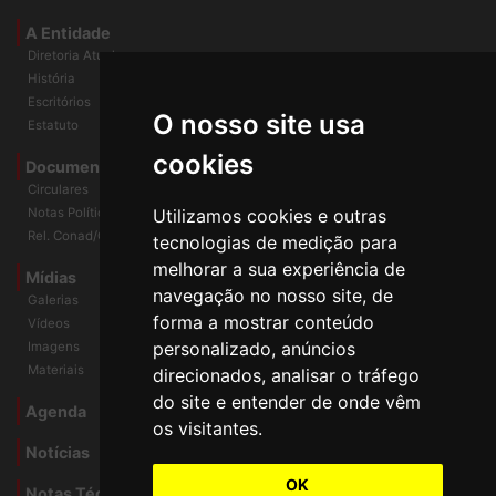
A Entidade
Diretoria Atual
História
Escritórios
O nosso site usa
Estatuto
cookies
Documentos
Circulares
Notas Políticas
Utilizamos cookies e outras
Rel. Conad/Congresso
tecnologias de medição para
melhorar a sua experiência de
Mídias
navegação no nosso site, de
Galerias
forma a mostrar conteúdo
Vídeos
personalizado, anúncios
Imagens
Materiais
direcionados, analisar o tráfego
do site e entender de onde vêm
Agenda
os visitantes.
Notícias
OK
Notas Técnicas