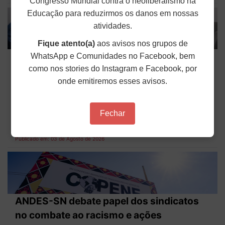
Congresso Mundial contra o neoliberalismo na
Educação para reduzirmos os danos em nossas
atividades.
Fique atento(a)
aos avisos nos grupos de
ANDES-SN participa da instalação de GT
WhatsApp e Comunidades no Facebook, bem
como nos stories do Instagram e Facebook, por
do MEC sobre democratização das IFE
onde emitiremos esses avisos.
O ANDES-SN participou, na manhã da última
sexta-feira (31), da reunião de instalação do Grupo
de Trabalho (GT) para aprimoramento dos
mecanismos de participação e gestão
Fechar
democrática nas Instituições Federais de Ensino...
Publicado em: 03 de Agosto de 2026
ANDES-SN debate papel dos sindicatos
no combate ao racismo e ações