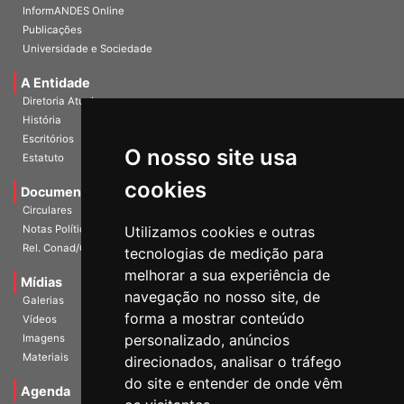
Publicações
Universidade e Sociedade
A Entidade
Diretoria Atual
História
Escritórios
Estatuto
O nosso site usa
Documentos
cookies
Circulares
Notas Políticas
Utilizamos cookies e outras
Rel. Conad/Congresso
tecnologias de medição para
Mídias
melhorar a sua experiência de
Galerias
navegação no nosso site, de
Vídeos
forma a mostrar conteúdo
Imagens
personalizado, anúncios
Materiais
direcionados, analisar o tráfego
Agenda
do site e entender de onde vêm