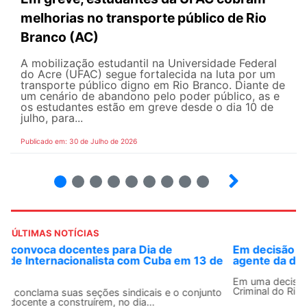
melhorias no transporte público de Rio
Branco (AC)
A mobilização estudantil na Universidade Federal
do Acre (UFAC) segue fortalecida na luta por um
transporte público digno em Rio Branco. Diante de
um cenário de abandono pelo poder público, as e
os estudantes estão em greve desde o dia 10 de
julho, para...
Publicado em: 30 de Julho de 2026
2
3
4
5
6
7
8
9
ÚLTIMAS NOTÍCIAS
Em decisão inédita, Justiça Federal condena ex-
agente da ditadura por estupro
Em uma decisão considerada histórica, a 2ª Vara Federal
Criminal do Rio de Janeiro condenou o...