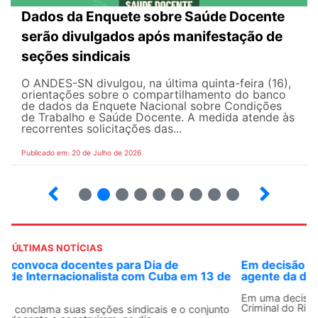
Dados da Enquete sobre Saúde Docente
serão divulgados após manifestação de
seções sindicais
O ANDES-SN divulgou, na última quinta-feira (16),
orientações sobre o compartilhamento do banco
de dados da Enquete Nacional sobre Condições
de Trabalho e Saúde Docente. A medida atende às
recorrentes solicitações das...
Publicado em: 20 de Julho de 2026
2
3
4
5
6
7
8
9
ÚLTIMAS NOTÍCIAS
Em decisão inédita, Justiça Federal condena ex-
agente da ditadura por estupro
Em uma decisão considerada histórica, a 2ª Vara Federal
Criminal do Rio de Janeiro condenou o...