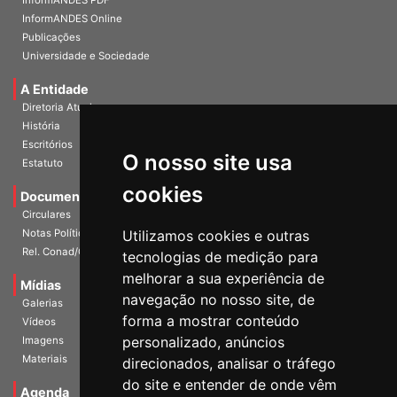
InformANDES Online
Publicações
Universidade e Sociedade
A Entidade
Diretoria Atual
História
Escritórios
Estatuto
O nosso site usa
Documentos
cookies
Circulares
Notas Políticas
Utilizamos cookies e outras
Rel. Conad/Congresso
tecnologias de medição para
Mídias
melhorar a sua experiência de
Galerias
navegação no nosso site, de
Vídeos
forma a mostrar conteúdo
Imagens
personalizado, anúncios
Materiais
direcionados, analisar o tráfego
Agenda
do site e entender de onde vêm