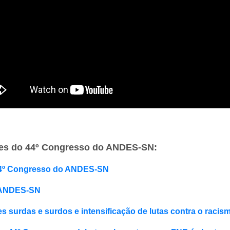
ades do 44º Congresso do ANDES-SN:
 44º Congresso do ANDES-SN
o ANDES-SN
surdas e surdos e intensificação de lutas contra o racism