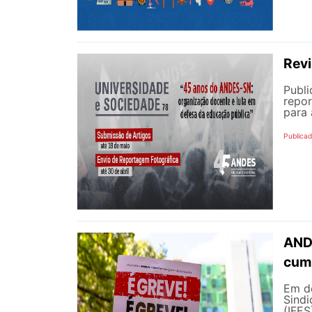
Revi
Publi
repor
para 
Publicad
ANDE
cump
Em de
Sindi
(IFES