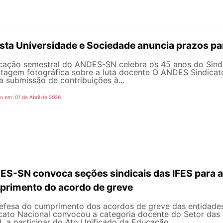
sta Universidade e Sociedade anuncia prazos pa
cação semestral do ANDES-SN celebra os 45 anos do Sindi
tagem fotográfica sobre a luta docente O ANDES Sindicato
a submissão de contribuições à...
o em: 01 de Abril de 2026
S-SN convoca seções sindicais das IFES para a
rimento do acordo de greve
fesa do cumprimento dos acordos de greve das entidades
cato Nacional convocou a categoria docente do Setor das I
), a participar do Ato Unificado da Educação...