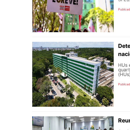
Publicad
Dete
naci
HUs e
quart
(HUs)
Publica
Reun