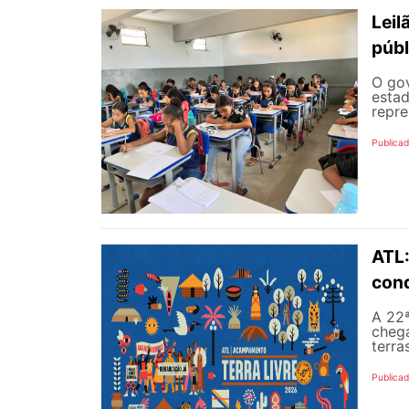
Leil
públ
O gov
estad
repre
Publicad
ATL:
con
A 22ª
chega
terra
Publicad