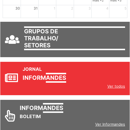
mais +2
mais +3
30
31
1
2
3
4
5
GRUPOS DE
TRABALHO/
SETORES
JORNAL
INFORM
ANDES
Ver todos
INFORM
ANDES
BOLETIM
Ver Informandes