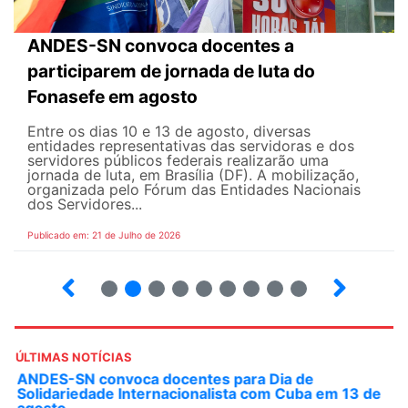
ANDES-SN convoca docentes a
participarem de jornada de luta do
Fonasefe em agosto
Entre os dias 10 e 13 de agosto, diversas
entidades representativas das servidoras e dos
servidores públicos federais realizarão uma
jornada de luta, em Brasília (DF). A mobilização,
organizada pelo Fórum das Entidades Nacionais
dos Servidores...
Publicado em: 21 de Julho de 2026
2
3
4
5
6
7
8
9
ÚLTIMAS NOTÍCIAS
ANDES-SN convoca docentes para Dia de
Solidariedade Internacionalista com Cuba em 13 de