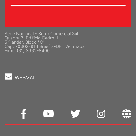
Sede Nacional - Setor Comercial Sul
Quadra 2, Edifício Cedro II
5 º andar, Bloco "C"
Cep: 70302-914 Brasília-DF |
Ver mapa
Fone: (61) 3962-8400
WEBMAIL