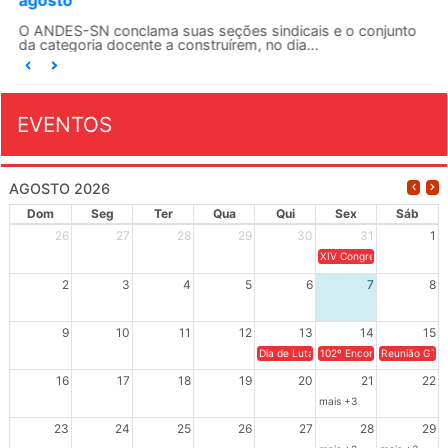
agosto
O ANDES-SN conclama suas seções sindicais e o conjunto
da categoria docente a construírem, no dia...
EVENTOS
AGOSTO 2026
Dom
Seg
Ter
Qua
Qui
Sex
Sáb
26
27
28
29
30
31
1
XIV Congresso Brasileiro 
2
3
4
5
6
7
8
9
10
11
12
13
14
15
Dia de Luta em Defesa de Cuba e da S
102º Encontro da Regional
Reunião GTPE
16
17
18
19
20
21
22
mais +3
23
24
25
26
27
28
29