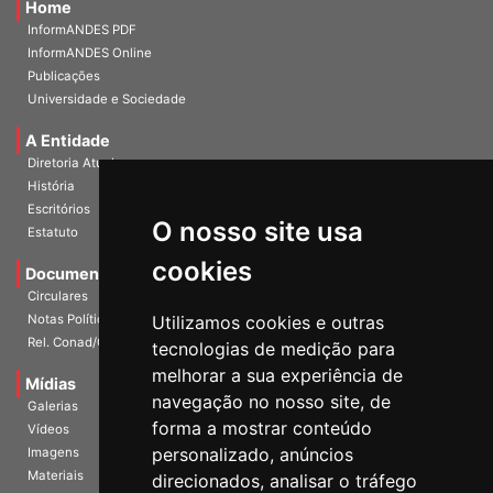
Home
InformANDES PDF
InformANDES Online
Publicações
Universidade e Sociedade
A Entidade
Diretoria Atual
História
O nosso site usa
Escritórios
Estatuto
cookies
Documentos
Circulares
Utilizamos cookies e outras
Notas Políticas
tecnologias de medição para
Rel. Conad/Congresso
melhorar a sua experiência de
navegação no nosso site, de
Mídias
Galerias
forma a mostrar conteúdo
Vídeos
personalizado, anúncios
Imagens
direcionados, analisar o tráfego